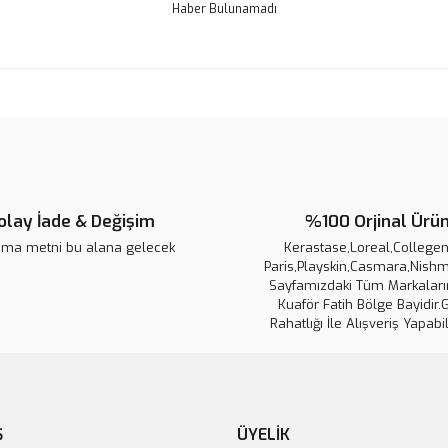
Haber Bulunamadı
olay İade & Değişim
%100 Orjinal Ürü
ama metni bu alana gelecek
Kerastase,Loreal,Collegen 
Paris,Playskin,Casmara,Nishm
Sayfamızdaki Tüm Markaların
Kuaför Fatih Bölge Bayidir.
Rahatlığı İle Alışveriş Yapabil
Ş
ÜYELİK