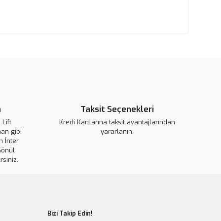
n
Taksit Seçenekleri
Lift
Kredi Kartlarına taksit avantajlarından
an gibi
yararlanın.
 İnter
Gönül
rsiniz.
Bizi Takip Edin!