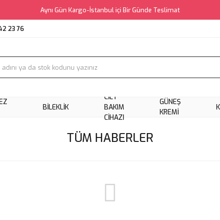
Aynı Gün Kargo-İstanbul içi Bir Günde Teslimat
42 23 76
CILT
EZ
GÜNEŞ
BILEKLIK
BAKIM
KREMI
CIHAZI
TÜM HABERLER