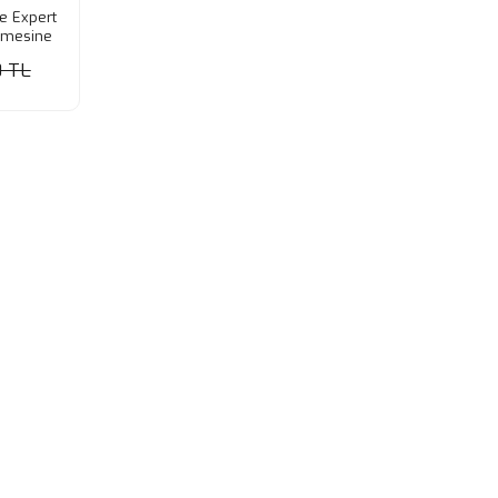
ie Expert
lmesine
l
0 TL