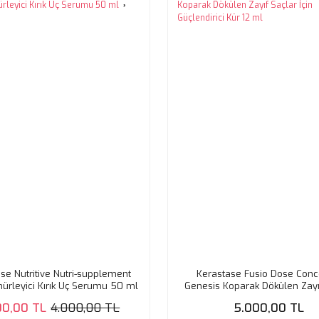
se Nutritive Nutri-supplement
Kerastase Fusio Dose Conc
hürleyici Kırık Uç Serumu 50 ml
Genesis Koparak Dökülen Zayı
İçin Güçlendirici Kür 12 
00,00 TL
4.000,00 TL
5.000,00 TL