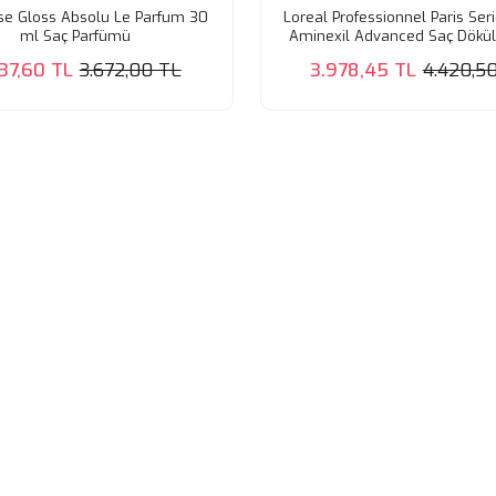
se Gloss Absolu Le Parfum 30
Loreal Professionnel Paris Ser
ml Saç Parfümü
Aminexil Advanced Saç Dökü
Karşı Etkili Kür 42X6 m
37,60 TL
3.672,00 TL
3.978,45 TL
4.420,5