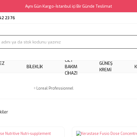
Aynı Gün Kargo-İstanbul içi Bir Günde Teslimat
42 23 76
CILT
EZ
GÜNEŞ
BILEKLIK
BAKIM
KREMI
CIHAZI
Loreal Professionnel
kiler