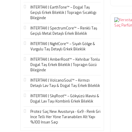
İNTERTAKI | EarthTone™ – Doğal Taş
Geçişli Erkek Bileklik | Toprağın Sıcaklığı
Bileğinde
Tükendi
İNTERTAKI | SpectrumCore™ – Renkli Taş
Geçişli Metal Detaylı Erkek Bileklik
İNTERTAKI | NightCore™ – Siyah Gölge &
Vurgulu Taş Detaylı Erkek Bileklik
İNTERTAKI | AmberRoot™ – Kehribar Tonlu
Doğal Taş Erkek Bileklik | Toprağın Gücü
Bileğinde
İNTERTAKI | VolcanoSoul™ – Kırmızı
Detaylı Lav Taşı & Doğal Taş Erkek Bileklik
İNTERTAKI | SkyRoot™ – Gökyüzü Mavisi &
Doğal Lav Taşı Kombinli Erkek Bileklik
Protez Saç New Avusturya - 6x9 - Renk Gri
İnce Telli Her Yöne Taranabilen Alt Yapı
%100 İnsan Saçı