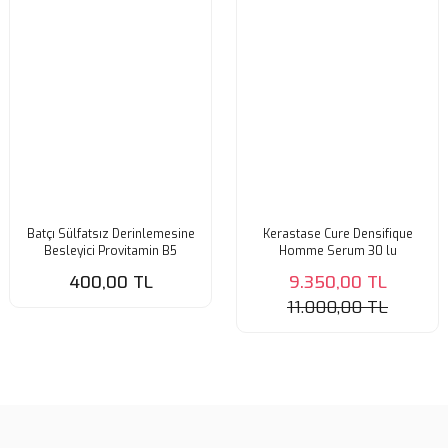
Batçı Sülfatsız Derinlemesine
Kerastase Cure Densifique
Besleyici Provitamin B5
Homme Serum 30 lu
Şampuan 500
400,00 TL
9.350,00 TL
11.000,00 TL