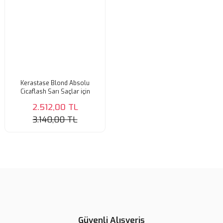
Kerastase Blond Absolu
Cicaflash Sarı Saçlar için
Parlaklık Veren Durulanan Saç
2.512,00 TL
Bakım Kremi 250ml
3.140,00 TL
Güvenli Alışveriş