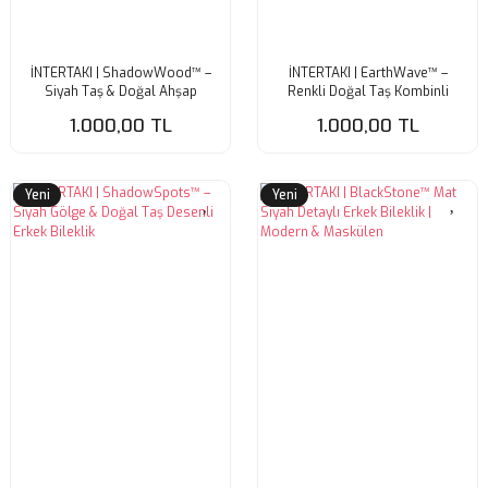
İNTERTAKI | ShadowWood™ –
İNTERTAKI | EarthWave™ –
Siyah Taş & Doğal Ahşap
Renkli Doğal Taş Kombinli
Denge Bilekliği
Erkek Bileklik | Tarzın Doğayla
1.000,00 TL
1.000,00 TL
Buluşması
Yeni
Yeni