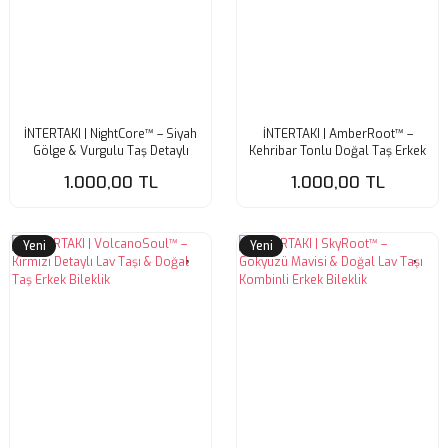
İNTERTAKI | NightCore™ – Siyah
İNTERTAKI | AmberRoot™ –
Gölge & Vurgulu Taş Detaylı
Kehribar Tonlu Doğal Taş Erkek
Erkek Bileklik
Bileklik | Toprağın Gücü
1.000,00 TL
1.000,00 TL
Bileğinde
Yeni
Yeni