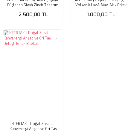
Güçlenen Siyah Zincir Tasarım:
Volkanik Lav & Mavi Akik Erkek
Çift Taraflı | Şıklık | Solmaz |
Bileklik
2.500,00 TL
1.000,00 TL
Kararmaz |
Tükendi
İNTERTAKI | Doğal Zarafet |
Kahverengi Ahşap ve Gri Taş