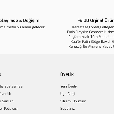
Ürün resmi kalitesiz, bozuk veya
Ürün açıklamasında eksik bilgile
olay İade & Değişim
%100 Orjinal Ürü
Ürün bilgilerinde hatalar bulunuy
ama metni bu alana gelecek
Ürün fiyatı diğer sitelerden daha 
Kerastase,Loreal,Collegen 
Paris,Playskin,Casmara,Nishm
Bu ürüne benzer farklı alternatifl
Sayfamızdaki Tüm Markaların
Kuaför Fatih Bölge Bayidir.
Rahatlığı İle Alışveriş Yapabil
Ş
ÜYELİK
tış Sözleşmesi
Yeni Üyelik
Güvenlik
Üye Girişi
e Şartları
Şifremi Unuttum
er Politikası
Sepetiniz