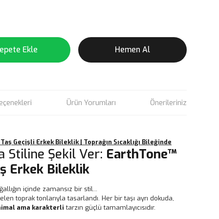
epete Ekle
Hemen Al
eçenekleri
Ürün Yorumları
Önerileriniz
ş Geçişli Erkek Bileklik | Toprağın Sıcaklığı Bileğinde
 Stiline Şekil Ver:
EarthTone™
ş Erkek Bileklik
allığın içinde zamansız bir stil...
len toprak tonlarıyla tasarlandı. Her bir taşı ayrı dokuda,
imal ama karakterli
tarzın güçlü tamamlayıcısıdır.