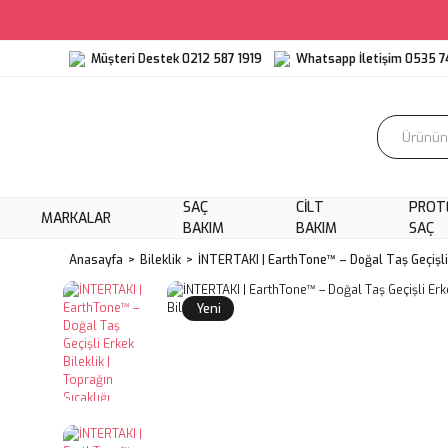
Müşteri Destek 0212 587 1919
Whatsapp İletişim 0535 7
SAÇ
CILT
PROT
MARKALAR
BAKIM
BAKIM
SAÇ
Anasayfa
Bileklik
İNTERTAKI | EarthTone™ – Doğal Taş Geçişli E
Yeni