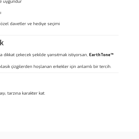
ne uygundur
ı
, özel davetler ve hediye seçimi
ık
 dikkat çekecek şekilde yansıtmak istiyorsan,
EarthTone™
lasik çizgilerden hoşlanan erkekler için anlamlı bir tercih.
aşı, tarzına karakter kat.
rün açıklamalarında ve diğer konularda yetersiz gördüğünüz
tarafımıza iletebilirsiniz.
u ürüne ilk yorumu siz yapın!
 ederiz.