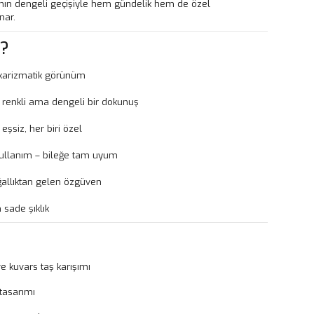
arının dengeli geçişiyle hem gündelik hem de özel
nar.
?
 karizmatik görünüm
renkli ama dengeli bir dokunuş
 eşsiz, her biri özel
ullanım – bileğe tam uyum
allıktan gelen özgüven
sade şıklık
ve kuvars taş karışımı
 tasarımı