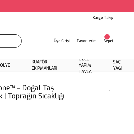
Kargo Takip
Üye Girişi
Favorilerim
Sepet
ÖZEL
KUAFÖR
SAÇ
KOLYE
YAPIM
EKIPMANLARI
YAĞI
TAVLA
one™ – Doğal Taş
k | Toprağın Sıcaklığı