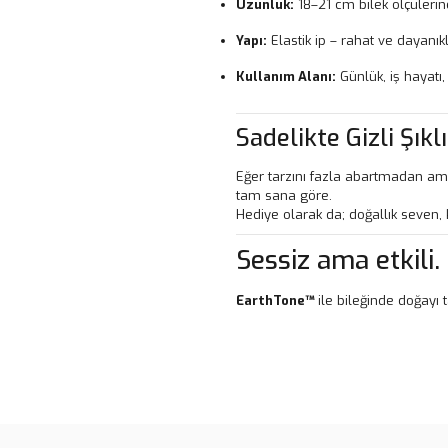
Uzunluk:
18–21 cm bilek ölçüleri
Yapı:
Elastik ip – rahat ve dayanıkl
Kullanım Alanı:
Günlük, iş hayatı
Sadelikte Gizli Şıkl
Eğer tarzını fazla abartmadan ama
tam sana göre.
Hediye olarak da; doğallık seven, k
Sessiz ama etkili.
EarthTone™
ile bileğinde doğayı t
Bu ürünün fiyat bilgisi, resim, ü
noktaları öneri formunu kullanarak 
B
Görüş ve önerileriniz için teşekkür