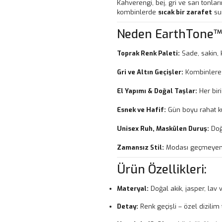
Kahverengi, bej, gri ve sarı tonl
kombinlerde
sıcak bir zarafet
su
Neden EarthTone™
Toprak Renk Paleti:
Sade, sakin,
Gri ve Altın Geçişler:
Kombinlere 
El Yapımı & Doğal Taşlar:
Her biri
Esnek ve Hafif:
Gün boyu rahat k
Unisex Ruh, Maskülen Duruş:
Doğ
Zamansız Stil:
Modası geçmeyen 
Ürün Özellikleri:
Materyal:
Doğal akik, jasper, lav 
Detay:
Renk geçişli – özel dizilim