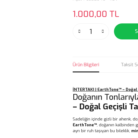
1.000,00 TL
S
Ürün Bilgileri
Taksit S
İNTERTAKI | EarthTone™ – Doğal Ta
Doğanın Tonlarıyla
– Doğal Geçişli Ta
Sadeliğin içinde gizli bir ahenk, doğ
EarthTone™
, doğanın kalbinden ge
ayrı bir ruh taşıyan bu bileklik,
min