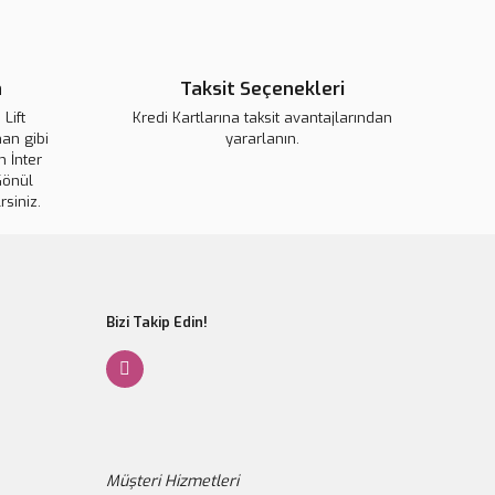
 görüntülenemiyor.
Yorum Yaz
r bulunuyor.
n
Taksit Seçenekleri
or.
pahalı.
Lift
Kredi Kartlarına taksit avantajlarından
an gibi
yararlanın.
er olmalı.
 İnter
Gönül
rsiniz.
Gönder
Bizi Takip Edin!
Müşteri Hizmetleri