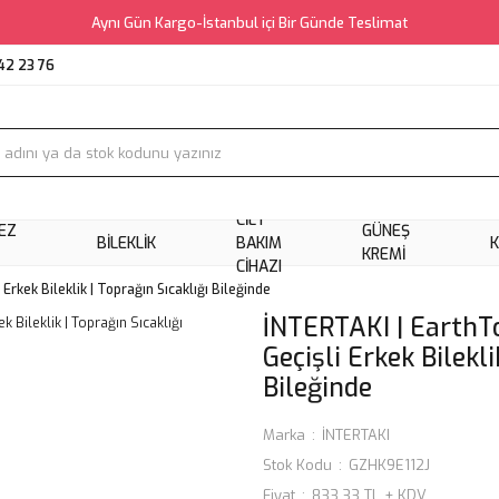
Aynı Gün Kargo-İstanbul içi Bir Günde Teslimat
42 23 76
CILT
EZ
GÜNEŞ
BILEKLIK
BAKIM
KREMI
CIHAZI
rkek Bileklik | Toprağın Sıcaklığı Bileğinde
İNTERTAKI | EarthT
Geçişli Erkek Bilekli
Bileğinde
Marka
İNTERTAKI
Stok Kodu
GZHK9E112J
Fiyat
833,33 TL + KDV