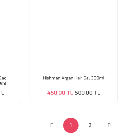
Saç
Nishman Argan Hair Gel 300ml
00ml
TL
450,00 TL
500,00 TL
1
2