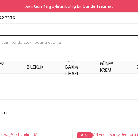
Aynı Gün Kargo-İstanbul içi Bir Günde Teslimat
42 23 76
CILT
EZ
GÜNEŞ
BILEKLIK
BAKIM
KREMI
CIHAZI
kiler
%10