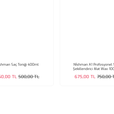
shman Saç Toniği 400ml
Nİshman A1 Profosyonel 
Şekillendirici Mat Wax 1
50,00 TL
500,00 TL
675,00 TL
750,00 