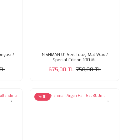
nyası /
NISHMAN U1 Sert Tutuş Mat Wax /
l
Special Edition 100 ML
TL
675,00 TL
750,00 TL
%10