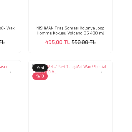
öpük Wax
NISHMAN Tıraş Sonrası Kolonya Joop
Homme Kokusu Volcano 05 400 ml
TL
495,00 TL
550,00 TL
Yeni
%10