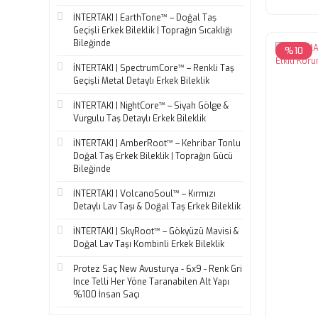
İNTERTAKI | EarthTone™ – Doğal Taş
Geçişli Erkek Bileklik | Toprağın Sıcaklığı
Bileğinde
%10
İNTERTAKI | SpectrumCore™ – Renkli Taş
Geçişli Metal Detaylı Erkek Bileklik
İNTERTAKI | NightCore™ – Siyah Gölge &
Vurgulu Taş Detaylı Erkek Bileklik
İNTERTAKI | AmberRoot™ – Kehribar Tonlu
Doğal Taş Erkek Bileklik | Toprağın Gücü
Bileğinde
İNTERTAKI | VolcanoSoul™ – Kırmızı
Detaylı Lav Taşı & Doğal Taş Erkek Bileklik
İNTERTAKI | SkyRoot™ – Gökyüzü Mavisi &
Doğal Lav Taşı Kombinli Erkek Bileklik
Protez Saç New Avusturya - 6x9 - Renk Gri
İnce Telli Her Yöne Taranabilen Alt Yapı
%100 İnsan Saçı