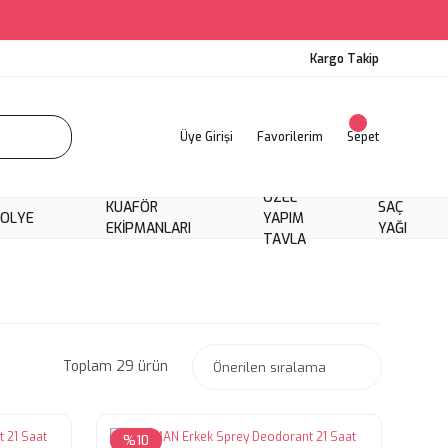
Kargo Takip
Üye Girişi
Favorilerim
Sepet
ÖZEL
KUAFÖR
SAÇ
KOLYE
YAPIM
EKIPMANLARI
YAĞI
TAVLA
Toplam 29 ürün
%10