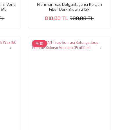
im Verici
Nishman Saç Dolgunlaştırıcı Keratin
0 ML
Fiber Dark Brown 21GR
TL
810,00 TL
900,00 TL
%10