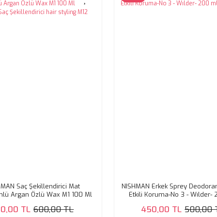
MAN Saç Şekillendirici Mat
NISHMAN Erkek Sprey Deodoran
lü Argan Özlü Wax M1 100 Ml
Etkili Koruma-No 3 - Wılder-
Saç Şekillendirici hair styling
10,00 TL
600,00 TL
450,00 TL
500,00 
M12 sea salt