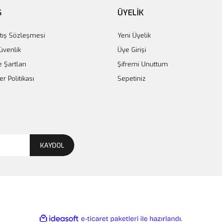
Ş
ÜYELİK
tış Sözleşmesi
Yeni Üyelik
Güvenlik
Üye Girişi
e Şartları
Şifremi Unuttum
er Politikası
Sepetiniz
KAYDOL
yede Siyah Saçlar 400 ml
NISHMAN Silikon, Sülfat, Tuz ve Para
ile
ideasoft
e-