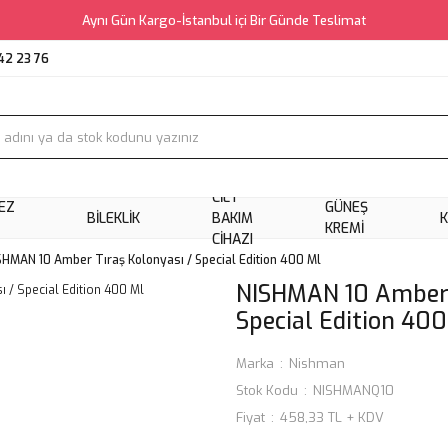
Aynı Gün Kargo-İstanbul içi Bir Günde Teslimat
42 23 76
CILT
EZ
GÜNEŞ
BILEKLIK
BAKIM
KREMI
CIHAZI
SHMAN 10 Amber Tıraş Kolonyası / Special Edition 400 Ml
NISHMAN 10 Amber 
Special Edition 400
Marka
Nishman
Stok Kodu
NISHMANQ10
Fiyat
458,33 TL + KDV