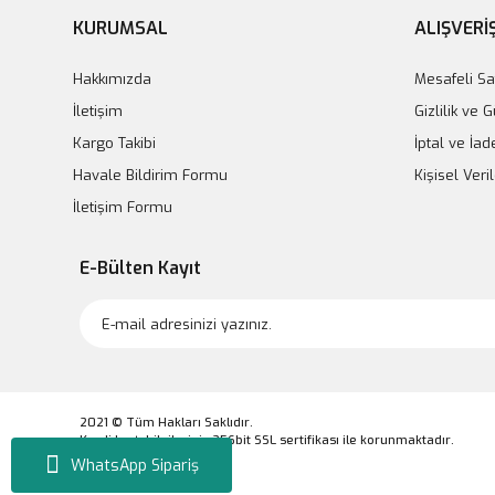
KURUMSAL
ALIŞVERİ
Hakkımızda
Mesafeli Sa
İletişim
Gizlilik ve 
Kargo Takibi
İptal ve İad
Havale Bildirim Formu
Kişisel Veril
İletişim Formu
E-Bülten Kayıt
Nishman Beyaz Saçlar Için Siyah Saç Şampuanı – 60 Sani
900,00 TL
2021 © Tüm Hakları Saklıdır.
Kredi kartı bilgileriniz 256bit SSL sertifikası ile korunmaktadır.
WhatsApp Sipariş