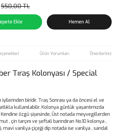
550,00 TL
epete Ekle
Hemen Al
eçenekleri
Ürün Yorumları
Önerileriniz
er Tıraş Kolonyası / Special
yilerinden biridir. Traş Sonrası ya da öncesi el ve
lıkla kullanılabilir. Kolonya günlük yaşantımızda
. Kendine özgü şişesinde, Üst notada meyvegillerden
t , çin tarçını ve şeftali barındıran No.10 kolonya ,
, mavi vanilya çiçeği dip notada ise vanilya , sandal