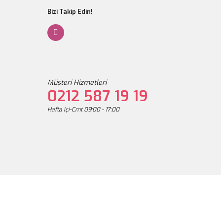
Bizi Takip Edin!
Müşteri Hizmetleri
0212 587 19 19
Hafta içi-Cmt 09:00 - 17:00
ben İçermeyen Keratinli Saç Bakım Şampuanı 1250 ML
600,00 TL