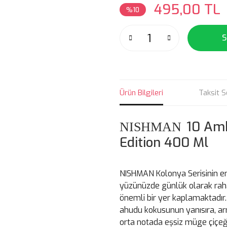
495,00 TL
%10
S
Ürün Bilgileri
Taksit S
10 Amb
NISHMAN
Edition 400 Ml
NISHMAN Kolonya Serisinin en i
yüzünüzde günlük olarak rahat
önemli bir yer kaplamaktadır
ahudu kokusunun yanısıra, armu
orta notada eşsiz müge çiçeği