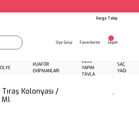
Kargo Takip
Üye Girişi
Favorilerim
Sepet
ÖZEL
KUAFÖR
SAÇ
KOLYE
YAPIM
EKIPMANLARI
YAĞI
TAVLA
Tıraş Kolonyası /
 Ml