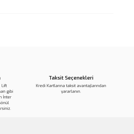
rün açıklamalarında ve diğer konularda yetersiz gördüğünüz
tarafımıza iletebilirsiniz.
u ürüne ilk yorumu siz yapın!
 ederiz.
 görüntülenemiyor.
Yorum Yaz
r bulunuyor.
or.
pahalı.
er olmalı.
n
Taksit Seçenekleri
Lift
Kredi Kartlarına taksit avantajlarından
an gibi
yararlanın.
 İnter
Gönder
Gönül
rsiniz.