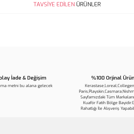
Bu ürünün fiyat bilgisi, resim, ü
TAVSİYE EDİLEN
ÜRÜNLER
noktaları öneri formunu kullanarak 
B
Görüş ve önerileriniz için teşekkür
Ürün resmi kalitesiz, bozuk veya
Ürün açıklamasında eksik bilgile
Ürün bilgilerinde hatalar bulunuy
Ürün fiyatı diğer sitelerden daha 
Bu ürüne benzer farklı alternatifl
olay İade & Değişim
%100 Orjinal Ürü
ama metni bu alana gelecek
Kerastase,Loreal,Collegen 
Paris,Playskin,Casmara,Nishm
Sayfamızdaki Tüm Markaların
Kuaför Fatih Bölge Bayidir.
Rahatlığı İle Alışveriş Yapabil