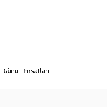
Yeni
%20
Günün Fırsatları
%10