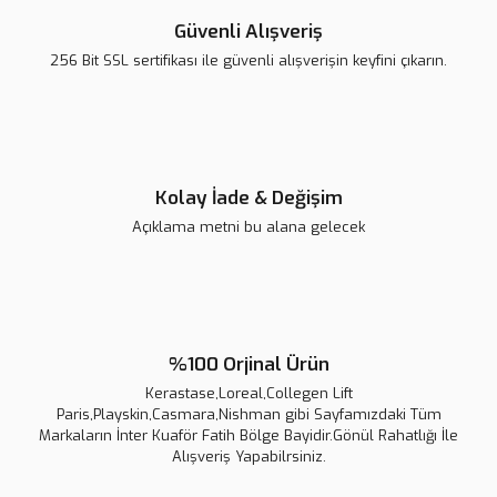
Güvenli Alışveriş
256 Bit SSL sertifikası ile güvenli alışverişin keyfini çıkarın.
Kerastase Genesis Serum Anti-Chute Fortifiant Saç Dökülmesini
Önleyici Serum 90 ml
2.800,00 TL
Kolay İade & Değişim
3.500,00 TL
Açıklama metni bu alana gelecek
Yeni
%20
%100 Orjinal Ürün
Kerastase,Loreal,Collegen Lift
Kerastase Parfum D'ambıance Home Fragrance Oda Parfüm
Paris,Playskin,Casmara,Nishman gibi Sayfamızdaki Tüm
Markaların İnter Kuaför Fatih Bölge Bayidir.Gönül Rahatlığı İle
3.780,00 TL
Alışveriş Yapabilrsiniz.
4.200,00 TL