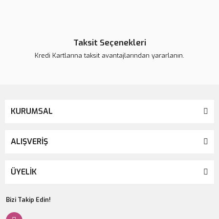
Yeni
Taksit Seçenekleri
Kredi Kartlarına taksit avantajlarından yararlanın.
KURUMSAL
ALIŞVERİŞ
Kerastase Genesis Defense Thermique Dökülme Karşıtı Güçlendirici
ÜYELİK
Isıdan Koruyucu Saç Spreyi 150 ml
2.280,00 TL
Bizi Takip Edin!
2.850,00 TL