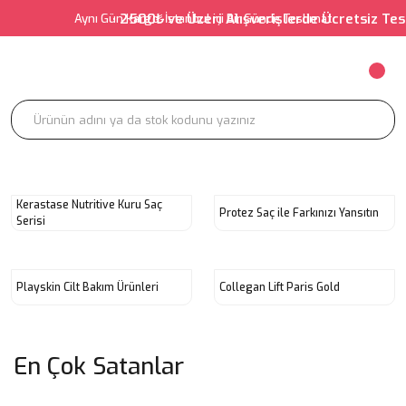
• 2500₺ ve Üzeri Alışverişlerde Ücretsiz 
Aynı Gün Kargo-İstanbul içi Bir Günde Teslimat
Kerastase Nutritive Kuru Saç
Protez Saç ile Farkınızı Yansıtın
Serisi
Playskin Cilt Bakım Ürünleri
Collegan Lift Paris Gold
En Çok Satanlar