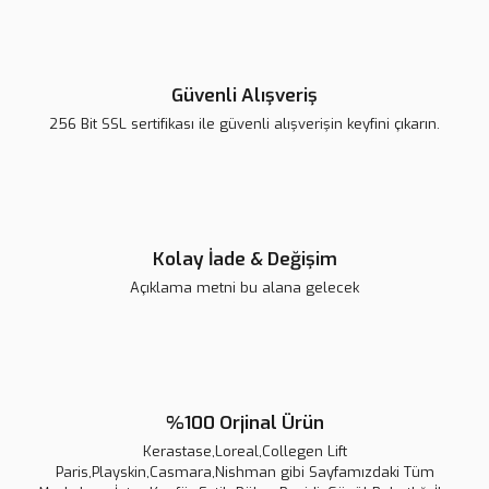
Ürün fiyatı diğer sitelerden daha pahalı.
Bu ürüne benzer farklı alternatifler olmalı.
Güvenli Alışveriş
256 Bit SSL sertifikası ile güvenli alışverişin keyfini çıkarın.
Gönder
Kolay İade & Değişim
Açıklama metni bu alana gelecek
%100 Orjinal Ürün
Kerastase,Loreal,Collegen Lift
Kerastase Elixir Ultime Le Bain Parlaklık Veren Şampuan 250 ml
Paris,Playskin,Casmara,Nishman gibi Sayfamızdaki Tüm