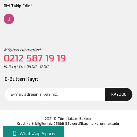
Bizi Takip Edin!
Müşteri Hizmetleri
0212 587 19 19
Hafta içi-Cmt 09:00 - 17:00
Kerastase Elixir Ultime Le Masquintense Parlaklık Veren Saç Maskesi 200 
E-Bülten Kayıt
3.200,00 TL
4.000,00 TL
KAYDOL
%20
2021 © Tüm Hakları Saklıdır.
Kredi kartı bilgileriniz 256bit SSL sertifikası ile korunmaktadır.
WhatsApp Sipariş