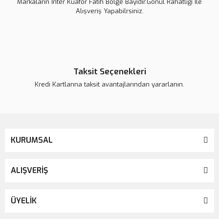
Markaların İnter Kuaför Fatih Bölge Bayidir.Gönül Rahatlığı İle
2.168,00 TL
Alışveriş Yapabilrsiniz.
2.710,00 TL
%20
Taksit Seçenekleri
Kredi Kartlarına taksit avantajlarından yararlanın.
KURUMSAL
ALIŞVERİŞ
ÜYELİK