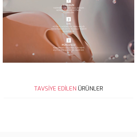
Bu ürünün fiyat bilgisi, resim, ürün açıklamalarında ve diğer
TAVSİYE EDİLEN
ÜRÜNLER
konularda yetersiz gördüğünüz noktaları öneri formunu kullanarak
Bu ürüne ilk yorumu siz yapın!
tarafımıza iletebilirsiniz.
Görüş ve önerileriniz için teşekkür ederiz.
%20
Yorum Yaz
Ürün resmi kalitesiz, bozuk veya görüntülenemiyor.
Ürün açıklamasında eksik bilgiler bulunuyor.
Ürün bilgilerinde hatalar bulunuyor.