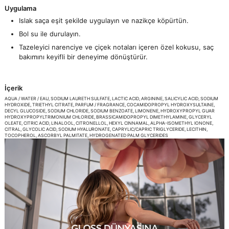
Uygulama
Islak saça eşit şekilde uygulayın ve nazikçe köpürtün.
Bol su ile durulayın.
Tazeleyici narenciye ve çiçek notaları içeren özel kokusu, saç
bakımını keyifli bir deneyime dönüştürür.
İçerik
AQUA / WATER / EAU, SODIUM LAURETH SULFATE, LACTIC ACID, ARGININE, SALICYLIC ACID, SODIUM
HYDROXIDE, TRIETHYL CITRATE, PARFUM / FRAGRANCE, COCAMIDOPROPYL HYDROXYSULTAINE,
DECYL GLUCOSIDE, SODIUM CHLORIDE, SODIUM BENZOATE, LIMONENE, HYDROXYPROPYL GUAR
HYDROXYPROPYLTRIMONIUM CHLORIDE, BRASSICAMIDOPROPYL DIMETHYLAMINE, GLYCERYL
OLEATE, CITRIC ACID, LINALOOL, CITRONELLOL, HEXYL CINNAMAL, ALPHA-ISOMETHYL IONONE,
CITRAL, GLYCOLIC ACID, SODIUM HYALURONATE, CAPRYLIC/CAPRIC TRIGLYCERIDE, LECITHIN,
TOCOPHEROL, ASCORBYL PALMITATE, HYDROGENATED PALM GLYCERIDES