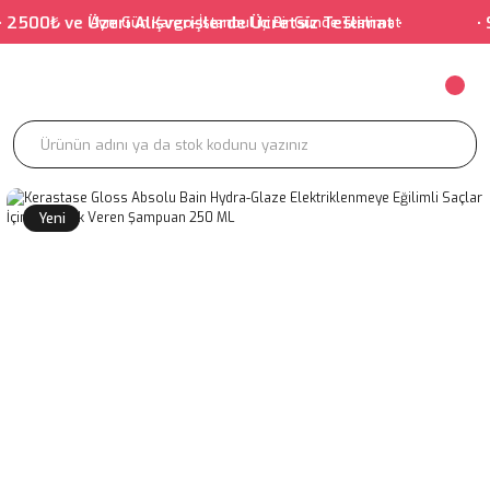
 Üzeri Alışverişlerde Ücretsiz Teslimat • • Salonumuz İs
Aynı Gün Kargo-İstanbul içi Bir Günde Teslimat
Yeni