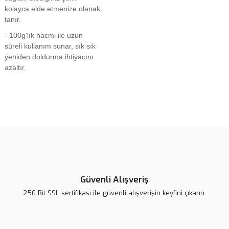
kolayca elde etmenize olanak
tanır.
- 100g'lık hacmi ile uzun
süreli kullanım sunar, sık sık
yeniden doldurma ihtiyacını
azaltır.
Bu ürünün fiyat bilgisi, resim, ürün açıklamalarında ve diğer
konularda yetersiz gördüğünüz noktaları öneri formunu kullanarak
Bu ürüne ilk yorumu siz yapın!
tarafımıza iletebilirsiniz.
Görüş ve önerileriniz için teşekkür ederiz.
Yorum Yaz
Ürün resmi kalitesiz, bozuk veya görüntülenemiyor.
Ürün açıklamasında eksik bilgiler bulunuyor.
Güvenli Alışveriş
Ürün bilgilerinde hatalar bulunuyor.
256 Bit SSL sertifikası ile güvenli alışverişin keyfini çıkarın.
Ürün fiyatı diğer sitelerden daha pahalı.
Bu ürüne benzer farklı alternatifler olmalı.