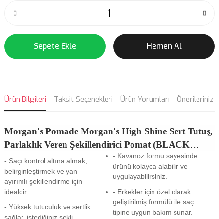
Sepete Ekle
Hemen Al
Ürün Bilgileri
Taksit Seçenekleri
Ürün Yorumları
Önerileriniz
Morgan's Pomade
Morgan's High Shine Sert Tutuş,
Parlaklık Veren Şekillendirici Pomat (BLACK
- Kavanoz formu sayesinde
LABEL) 100gr
- Saçı kontrol altına almak,
ürünü kolayca alabilir ve
belirginleştirmek ve yan
uygulayabilirsiniz.
ayırımlı şekillendirme için
idealdir.
- Erkekler için özel olarak
geliştirilmiş formülü ile saç
- Yüksek tutuculuk ve sertlik
tipine uygun bakım sunar.
sağlar, istediğiniz şekli