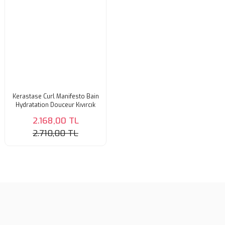
Kerastase Curl Manifesto Bain
Hydratation Douceur Kıvırcık
Saçlar İçin Besleyici Şampuan
2.168,00 TL
250 Ml
2.710,00 TL