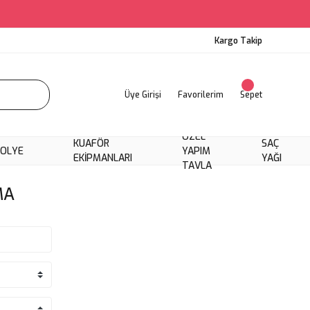
Kargo Takip
Üye Girişi
Favorilerim
Sepet
ÖZEL
KUAFÖR
SAÇ
KOLYE
YAPIM
EKIPMANLARI
YAĞI
TAVLA
MA