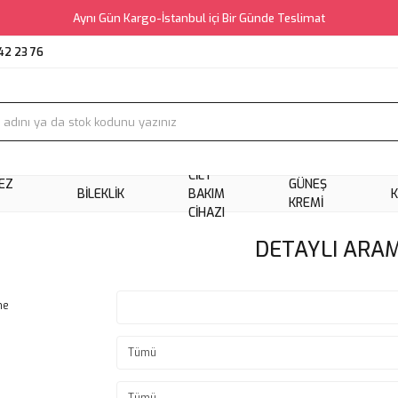
Aynı Gün Kargo-İstanbul içi Bir Günde Teslimat
42 23 76
CILT
EZ
GÜNEŞ
BILEKLIK
BAKIM
KREMI
CIHAZI
DETAYLI ARA
me