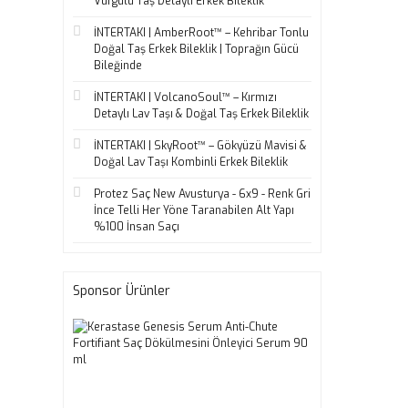
Vurgulu Taş Detaylı Erkek Bileklik
İNTERTAKI | AmberRoot™ – Kehribar Tonlu
Doğal Taş Erkek Bileklik | Toprağın Gücü
Bileğinde
İNTERTAKI | VolcanoSoul™ – Kırmızı
Detaylı Lav Taşı & Doğal Taş Erkek Bileklik
İNTERTAKI | SkyRoot™ – Gökyüzü Mavisi &
Doğal Lav Taşı Kombinli Erkek Bileklik
Protez Saç New Avusturya - 6x9 - Renk Gri
İnce Telli Her Yöne Taranabilen Alt Yapı
%100 İnsan Saçı
Sponsor Ürünler