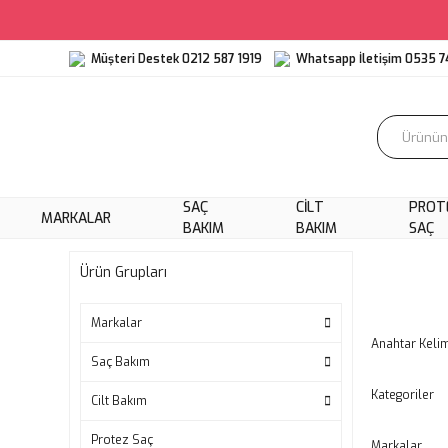
Müşteri Destek 0212 587 1919
Whatsapp İletişim 0535 7
SAÇ
CILT
PROT
MARKALAR
BAKIM
BAKIM
SAÇ
Ürün Grupları
Markalar
Anahtar Keli
Saç Bakım
Kategoriler
Cilt Bakım
Protez Saç
Markalar