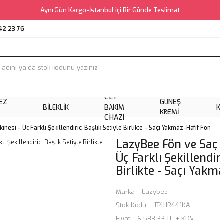
Aynı Gün Kargo-İstanbul içi Bir Günde Teslimat
42 23 76
CILT
EZ
GÜNEŞ
BILEKLIK
BAKIM
KREMI
CIHAZI
si - Üç Farklı Şekillendirici Başlık Setiyle Birlikte - Saçı Yakmaz-Hafif Fön
LazyBee Fön ve Saç
Üç Farklı Şekillendir
Birlikte - Saçı Yak
Marka
Lazybee
Stok Kodu
1T4HR441KA
Fiyat
6.583,33 TL + KDV