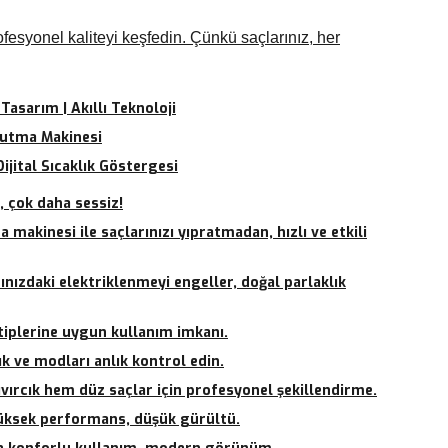
fesyonel kaliteyi keşfedin. Çünkü saçlarınız, her
asarım | Akıllı Teknoloji
rutma Makinesi
Dijital Sıcaklık Göstergesi
 çok daha sessiz!
 makinesi ile saçlarınızı yıpratmadan, hızlı ve etkili
ınızdaki elektriklenmeyi engeller, doğal parlaklık
ç tiplerine uygun kullanım imkanı.
ık ve modları anlık kontrol edin.
ıvırcık hem düz saçlar için profesyonel şekillendirme.
yüksek performans, düşük gürültü.