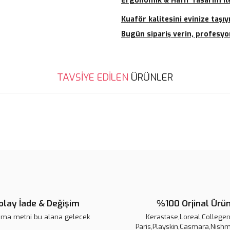
Ergonomik & Hafif Tasarım i
Kuaför kalitesini evinize taşıy
Bugün sipariş verin, profesyo
Bu ürünün fiyat bilgisi, resim, ü
TAVSİYE EDİLEN
ÜRÜNLER
noktaları öneri formunu kullanarak 
B
Görüş ve önerileriniz için teşekkür
Ürün resmi kalitesiz, bozuk veya
Ürün açıklamasında eksik bilgile
Ürün bilgilerinde hatalar bulunuy
Ürün fiyatı diğer sitelerden daha 
Bu ürüne benzer farklı alternatifl
olay İade & Değişim
%100 Orjinal Ürü
ama metni bu alana gelecek
Kerastase,Loreal,Collegen 
Paris,Playskin,Casmara,Nishm