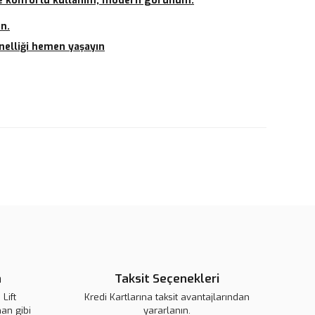
le konforlu kullanım, modern görünüm.
ın.
nelliği hemen yaşayın
rün açıklamalarında ve diğer konularda yetersiz gördüğünüz
tarafımıza iletebilirsiniz.
u ürüne ilk yorumu siz yapın!
 ederiz.
 görüntülenemiyor.
Yorum Yaz
r bulunuyor.
or.
pahalı.
er olmalı.
n
Taksit Seçenekleri
Lift
Kredi Kartlarına taksit avantajlarından
an gibi
yararlanın.