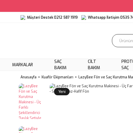
Müşteri Destek 0212 587 1919
Whatsapp İletişim 0535 7
SAÇ
CILT
PROT
MARKALAR
BAKIM
BAKIM
SAÇ
Anasayfa
Kuaför Ekipmanları
LazyBee Fön ve Saç Kurutma Makine
Yeni