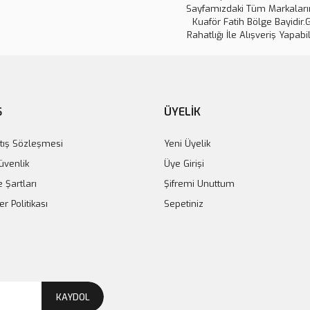
Sayfamızdaki Tüm Markaların
Kuaför Fatih Bölge Bayidir.
Rahatlığı İle Alışveriş Yapabil
Powertec Ense Sakal Çizim Tıraş Mak
 Saç Kesme Makinesi 1400
Ş
ÜYELİK
1.200,00 TL
600,00 TL
tış Sözleşmesi
Yeni Üyelik
Güvenlik
Üye Girişi
e Şartları
Şifremi Unuttum
er Politikası
Sepetiniz
KAYDOL