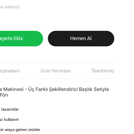
e indirimi)
epete Ekle
Hemen Al
eçenekleri
Ürün Yorumları
Önerileriniz
akinesi - Üç Farklı Şekillendirici Başlık Setiyle
 Fön
 tasarımlar
uz kullanım
bir araya getiren ürünler