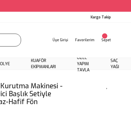
Kargo Takip
Üye Girişi
Favorilerim
Sepet
ÖZEL
KUAFÖR
SAÇ
KOLYE
YAPIM
EKIPMANLARI
YAĞI
TAVLA
 Kurutma Makinesi -
ici Başlık Setiyle
maz-Hafif Fön