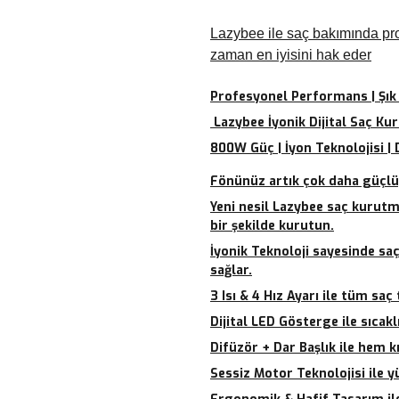
Lazybee ile saç bakımında pro
zaman en iyisini hak eder
Profesyonel Performans | Şık T
Lazybee İyonik Dijital Saç Ku
800W Güç | İyon Teknolojisi | 
F
önünüz artık çok daha güçlü,
Yeni nesil Lazybee saç kurutma
bir şekilde kurutun.
İyonik Teknoloji sayesinde saç
sağlar.
3 Isı & 4 Hız Ayarı ile tüm sa
Dijital LED Gösterge ile sıcakl
Difüzör + Dar Başlık ile hem k
Sessiz Motor Teknolojisi ile 