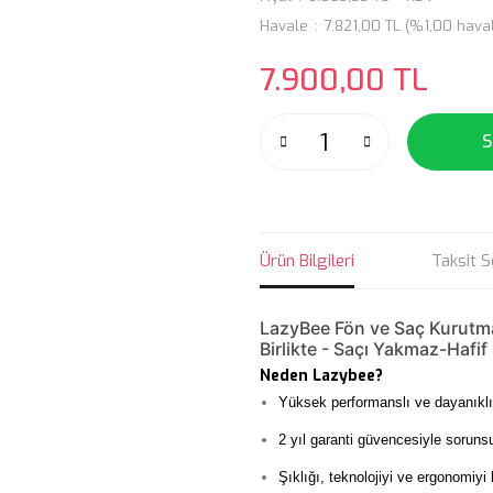
Havale
7.821,00 TL (%1,00 haval
7.900,00 TL
S
Ürün Bilgileri
Taksit S
LazyBee Fön ve Saç Kurutma M
Birlikte - Saçı Yakmaz-Hafif
Neden Lazybee?
Yüksek performanslı ve dayanıklı
2 yıl garanti güvencesiyle soruns
Şıklığı, teknolojiyi ve ergonomiyi 