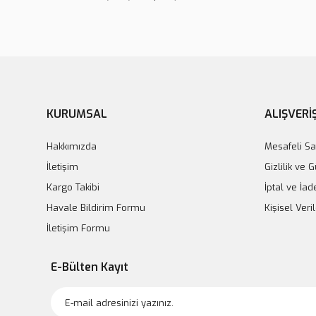
Lady Life Fön Makinesi LL-4500
1.900,00 TL
Moser Profesyonel
KURUMSAL
ALIŞVERİ
1.
Hakkımızda
Mesafeli Sa
İletişim
Gizlilik ve 
Kargo Takibi
İptal ve İad
Havale Bildirim Formu
Kişisel Veril
İletişim Formu
E-Bülten Kayıt