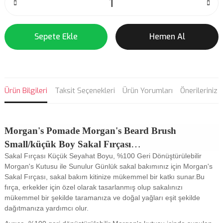
Sepete Ekle
Hemen Al
Ürün Bilgileri
Taksit Seçenekleri
Ürün Yorumları
Önerileriniz
Morgan's Pomade
Morgan's Beard Brush
Small/küçük Boy Sakal Fırçası
Sakal Fırçası Küçük Seyahat Boyu, %100 Geri Dönüştürülebilir
Sakalınıza şekil vermenizde yardımcı olur.
Morgan's Kutusu ile Sunulur Günlük sakal bakımınız için Morgan's
Sakal Fırçası, sakal bakım kitinize mükemmel bir katkı sunar.Bu
fırça, erkekler için özel olarak tasarlanmış olup sakalınızı
mükemmel bir şekilde taramanıza ve doğal yağları eşit şekilde
dağıtmanıza yardımcı olur.