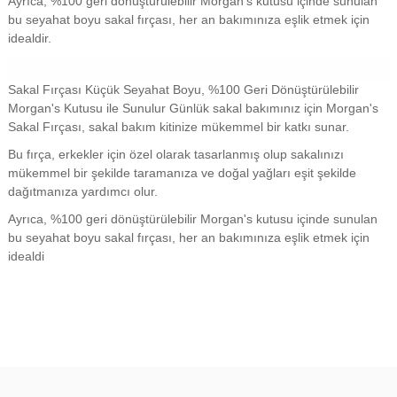
Ayrıca, %100 geri dönüştürülebilir Morgan's kutusu içinde sunulan
bu seyahat boyu sakal fırçası, her an bakımınıza eşlik etmek için
idealdir.
Sakal Fırçası Küçük Seyahat Boyu, %100 Geri Dönüştürülebilir
Morgan's Kutusu ile Sunulur Günlük sakal bakımınız için Morgan's
Sakal Fırçası, sakal bakım kitinize mükemmel bir katkı sunar.
Bu fırça, erkekler için özel olarak tasarlanmış olup sakalınızı
mükemmel bir şekilde taramanıza ve doğal yağları eşit şekilde
dağıtmanıza yardımcı olur.
Ayrıca, %100 geri dönüştürülebilir Morgan's kutusu içinde sunulan
bu seyahat boyu sakal fırçası, her an bakımınıza eşlik etmek için
idealdi
Bu ürünün fiyat bilgisi, resim, ürün açıklamalarında ve diğer
konularda yetersiz gördüğünüz noktaları öneri formunu kullanarak
Bu ürüne ilk yorumu siz yapın!
tarafımıza iletebilirsiniz.
Görüş ve önerileriniz için teşekkür ederiz.