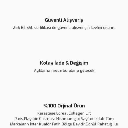
Yorum Yaz
Ürün resmi kalitesiz, bozuk veya görüntülenemiyor.
Ürün açıklamasında eksik bilgiler bulunuyor.
Güvenli Alışveriş
Ürün bilgilerinde hatalar bulunuyor.
256 Bit SSL sertifikası ile güvenli alışverişin keyfini çıkarın.
Ürün fiyatı diğer sitelerden daha pahalı.
Bu ürüne benzer farklı alternatifler olmalı.
Kolay İade & Değişim
Açıklama metni bu alana gelecek
Gönder
%100 Orjinal Ürün
Kerastase,Loreal,Collegen Lift
Paris,Playskin,Casmara,Nishman gibi Sayfamızdaki Tüm
Markaların İnter Kuaför Fatih Bölge Bayidir.Gönül Rahatlığı İle