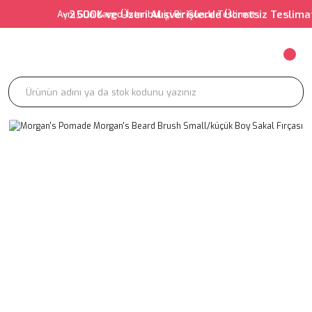
• 2500₺ ve Üzeri Alışverişlerde Ücretsiz Teslimat •
Aynı Gün Kargo-İstanbul içi Bir Günde Teslimat