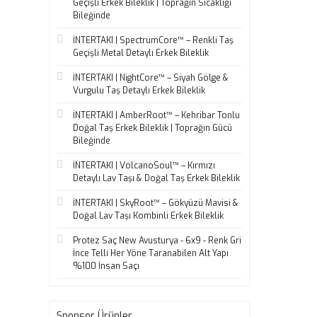
Geçişli Erkek Bileklik | Toprağın Sıcaklığı
Bileğinde
İNTERTAKI | SpectrumCore™ – Renkli Taş
Geçişli Metal Detaylı Erkek Bileklik
İNTERTAKI | NightCore™ – Siyah Gölge &
Vurgulu Taş Detaylı Erkek Bileklik
İNTERTAKI | AmberRoot™ – Kehribar Tonlu
Doğal Taş Erkek Bileklik | Toprağın Gücü
Bileğinde
İNTERTAKI | VolcanoSoul™ – Kırmızı
Detaylı Lav Taşı & Doğal Taş Erkek Bileklik
İNTERTAKI | SkyRoot™ – Gökyüzü Mavisi &
Doğal Lav Taşı Kombinli Erkek Bileklik
Protez Saç New Avusturya - 6x9 - Renk Gri
İnce Telli Her Yöne Taranabilen Alt Yapı
%100 İnsan Saçı
Sponsor Ürünler