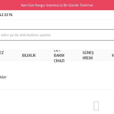
Aynı Gün Kargo-İstanbul içi Bir Günde Teslimat
42 23 76
CILT
EZ
GÜNEŞ
BILEKLIK
BAKIM
KREMI
CIHAZI
kiler