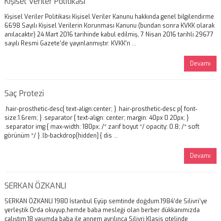
Kişisel Veriler Politikası
Kişisel Veriler Politikası Kişisel Veriler Kanunu hakkında genel bilgilendirme
6698 Sayılı Kişisel Verilerin Korunması Kanunu (bundan sonra KVKK olarak
anılacaktır) 24 Mart 2016 tarihinde kabul edilmiş, 7 Nisan 2016 tarihli 29677
sayılı Resmi Gazete’de yayınlanmıştır. KVKK’n ...
Devamı
Saç Protezi
.hair-prosthetic-desc{ text-align:center; } .hair-prosthetic-desc p{ font-
size:1.6rem; } .separator { text-align: center; margin: 40px 0 20px; }
.separator img { max-width: 180px; /* zarif boyut */ opacity: 0.8; /* soft
görünüm */ } .lb-backdrop[hidden] { dis ...
Devamı
SERKAN ÖZKANLI
SERKAN ÖZKANLI 1980 İstanbul Eyüp semtinde doğdum.1984’de Silivri’ye
yerleştik.Orda okuyup,hemde baba mesleği olan berber dükkanımızda
çalıştım.18 yaşımda baba ile annem ayrılınca Silivri Klasis otelinde