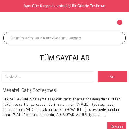
Aynı Gün Kargo-İstanbul içi Bir Günde Teslimat
TÜM SAYFALAR
Mesafeli Satış Sözleşmesi
1.TARAFLAR İşbu Sözleşme aşağıdaki taraflar arasında aşağıda belirtilen
hüküm ve şartlar çerçevesinde imzalanmıştır. A.‘ALICI’ ; (sözleşmede
bundan sonra "ALICI" olarak anılacaktır) B.‘SATICI’ ; (sözleşmede bundan
sonra "SATICI" olarak anılacaktır) AD- SOYAD: ADRES: İş bu sö ...
Devamı