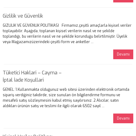
Gizlilik ve Güvenlik
GİZLİLİK VE GÜVENLİK POLİTİKASI Firmamız,çeşitli amaçlarla kişisel veriler
toplayabilir. Aşağıda, toplanan kişisel verilerin nasıl ve ne şekilde
toplandığı, bu verilerin nasıl ve ne şekilde korunduğu belirtilmiştir. Üyelik
veya Mağazamızüzerindeki çeşitli form ve anketler ...
Devamı
Tüketici Haklari – Cayma –
İptal İade Koşullari
GENEL: 1.Kullanmakta olduğunuz web sitesi üzerinden elektronik ortamda
sipariş verdiğiniz takdirde, size sunulan ön bilgilendirme formunu ve
mesafeli satış sözleşmesini kabul etmiş sayılırsınız. 2.Alıcılar, satın
aldıkları ürünün satış ve teslimi ile ilgili olarak 6502 sayıl ...
Devamı