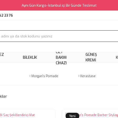
Aynı Gün Kargo-İstanbul içi Bir Günde Teslimat
42 23 76
CILT
EZ
GÜNEŞ
BILEKLIK
BAKIM
KREMI
CIHAZI
Morgan's Pomade
Kerastase
kiler
Yeni