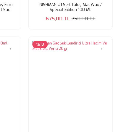
ay Firm
NISHMAN U1 Sert Tutuş Mat Wax /
rt Saç
Special Edition 100 ML
l
675,00 TL
750,00 TL
%10