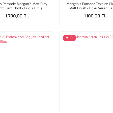
s Pomade Morgan's Matt Clay
Morgan's Pomade Texture Cl
th Firm Hold - Güçlü Tutuş
Matt Finish - Doku Veren Se
yan Şekillendirici Kil 120 ml
Şekillendirme Kili 75 m
1.700,00 TL
1.100,00 TL
%10