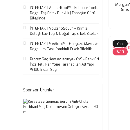
Morgan'
İNTERTAKI | AmberRoot™ – Kehribar Tonlu
Smoo
Doğal Taş Erkek Bileklik | Toprağın Gücü
Sağla
Bileğinde
İNTERTAKI | VolcanoSoul™ – Kırmızı
Detaylı Lav Taşı & Doğal Taş Erkek Bileklik
Yeni
İNTERTAKI | SkyRoot™ – Gökyüzü Mavisi &
Doğal Lav Taşı Kombinli Erkek Bileklik
%10
Protez Saç New Avusturya - 6x9 - Renk Gri
İnce Telli Her Yöne Taranabilen Alt Yapı
%100 İnsan Saçı
Sponsor Ürünler