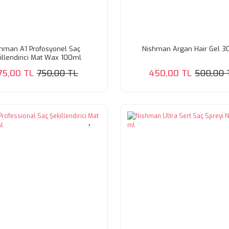
hman A1 Profosyonel Saç
Nishman Argan Hair Gel 
illendirici Mat Wax 100ml
75,00 TL
750,00 TL
450,00 TL
500,00 