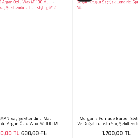
MAN Saç Şekillendirici Mat
Morgan's Pomade Barber Styli
lü Argan Özlü Wax M1 100 Ml
Ve Doğal Tutuşlu Saç Şekillendi
Saç Şekillendirici hair styling
200 ML
10,00 TL
600,00 TL
1.700,00 TL
M12 sea salt