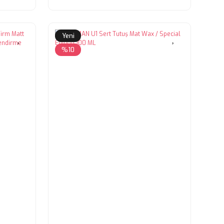
Yeni
%10