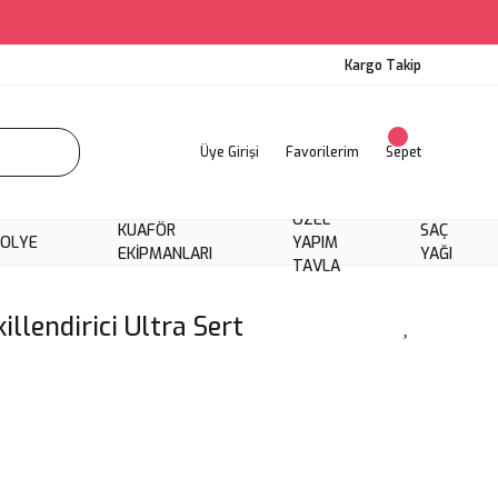
Kargo Takip
Üye Girişi
Favorilerim
Sepet
ÖZEL
KUAFÖR
SAÇ
KOLYE
YAPIM
EKIPMANLARI
YAĞI
TAVLA
llendirici Ultra Sert