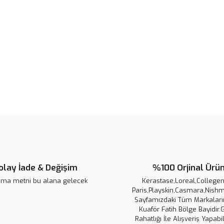
Bu ürünün fiyat bilgisi, resim, ü
noktaları öneri formunu kullanarak 
B
Görüş ve önerileriniz için teşekkür
Ürün resmi kalitesiz, bozuk veya
Ürün açıklamasında eksik bilgile
Ürün bilgilerinde hatalar bulunuy
Ürün fiyatı diğer sitelerden daha 
Bu ürüne benzer farklı alternatifl
olay İade & Değişim
%100 Orjinal Ürü
ama metni bu alana gelecek
Kerastase,Loreal,Collegen 
Paris,Playskin,Casmara,Nishm
Sayfamızdaki Tüm Markaların
Kuaför Fatih Bölge Bayidir.
Rahatlığı İle Alışveriş Yapabil