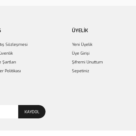
Ş
ÜYELİK
tış Sözleşmesi
Yeni Üyelik
Güvenlik
Üye Girişi
e Şartları
Şifremi Unuttum
er Politikası
Sepetiniz
KAYDOL