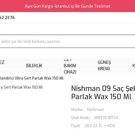
Aynı Gün Kargo-İstanbul içi Bir Günde Teslimat
42 23 76
CILT
EZ
GÜNEŞ
BILEKLIK
BAKIM
KREMI
CIHAZI
endirici Ultra Sert Parlak Wax 150 Ml
Nishman 09 Saç Şeki
Parlak Wax 150 Ml
Marka
Nishman
Stok Kodu
MRXYE18TSV
Fiyat
283,33 TL + KDV