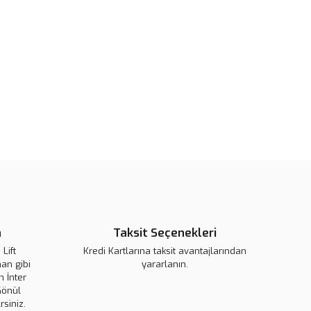
rün açıklamalarında ve diğer konularda yetersiz gördüğünüz
tarafımıza iletebilirsiniz.
u ürüne ilk yorumu siz yapın!
 ederiz.
 görüntülenemiyor.
Yorum Yaz
r bulunuyor.
or.
pahalı.
er olmalı.
n
Taksit Seçenekleri
Gönder
Lift
Kredi Kartlarına taksit avantajlarından
an gibi
yararlanın.
 İnter
Gönül
rsiniz.