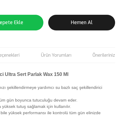
epete Ekle
Hemen Al
eçenekleri
Ürün Yorumları
Önerileriniz
i Ultra Sert Parlak Wax 150 Ml
ızı şekillendirmeye yardımcı su bazlı saç şekillendirici
 tüm gün boyunca tutuculuğu devam eder.
yüksek tutuş sağlamak için kullanılır.
 bile yüksek performansı ile kontrolü tüm gün elinizde