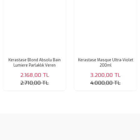
Kerastase Blond Absolu Bain
Kerastase Masque Ultra-Violet
Lumiere Parlaklık Veren
200ml
Şampuan 250ml
2.168,00 TL
3.200,00 TL
2.710,00 TL
4.000,00 TL