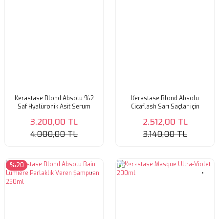
Kerastase Blond Absolu %2
Kerastase Blond Absolu
Saf Hyalüronik Asit Serum
Cicaflash Sarı Saçlar için
50ml
Parlaklık Veren Durulanan Saç
3.200,00 TL
2.512,00 TL
Bakım Kremi 250ml
4.000,00 TL
3.140,00 TL
%20
Tükendi