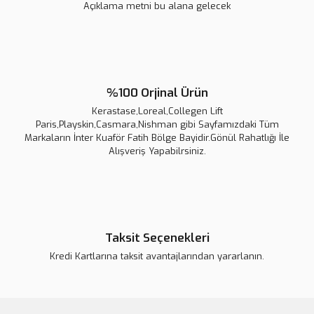
Açıklama metni bu alana gelecek
Nİshman A1 Profosyonel Saç Şekillendirici Mat Wax 100ml
%100 Orjinal Ürün
Kerastase,Loreal,Collegen Lift
675,00 TL
Paris,Playskin,Casmara,Nishman gibi Sayfamızdaki Tüm
750,00 TL
Markaların İnter Kuaför Fatih Bölge Bayidir.Gönül Rahatlığı İle
Alışveriş Yapabilrsiniz.
Taksit Seçenekleri
Kredi Kartlarına taksit avantajlarından yararlanın.