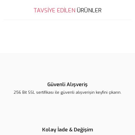
Bu ürünün fiyat bilgisi, resim, ürün açıklamalarında ve diğer
TAVSİYE EDİLEN
ÜRÜNLER
konularda yetersiz gördüğünüz noktaları öneri formunu kullanarak
Bu ürüne ilk yorumu siz yapın!
tarafımıza iletebilirsiniz.
Görüş ve önerileriniz için teşekkür ederiz.
Yeni
Yorum Yaz
%10
Ürün resmi kalitesiz, bozuk veya görüntülenemiyor.
Ürün açıklamasında eksik bilgiler bulunuyor.
Ürün bilgilerinde hatalar bulunuyor.
Ürün fiyatı diğer sitelerden daha pahalı.
Bu ürüne benzer farklı alternatifler olmalı.
Güvenli Alışveriş
256 Bit SSL sertifikası ile güvenli alışverişin keyfini çıkarın.
Gönder
Kolay İade & Değişim