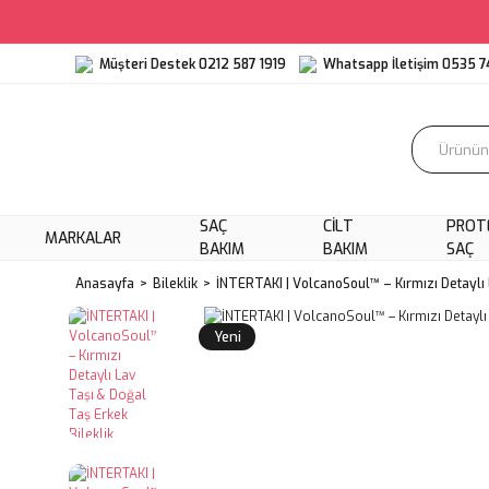
Müşteri Destek 0212 587 1919
Whatsapp İletişim 0535 7
SAÇ
CILT
PROT
MARKALAR
BAKIM
BAKIM
SAÇ
Anasayfa
Bileklik
İNTERTAKI | VolcanoSoul™ – Kırmızı Detaylı 
Yeni