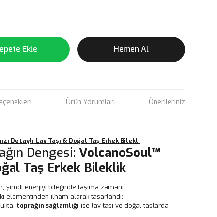
epete Ekle
Hemen Al
eçenekleri
Ürün Yorumları
Önerileriniz
zı Detaylı Lav Taşı & Doğal Taş Erkek Bilekli
rağın Dengesi:
VolcanoSoul™
oğal Taş Erkek Bileklik
n, şimdi enerjiyi bileğinde taşıma zamanı!
iki elementinden ilham alarak tasarlandı:
cukta,
toprağın sağlamlığı
ise lav taşı ve doğal taşlarda