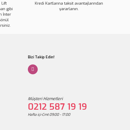
pahalı.
Lift
Kredi Kartlarına taksit avantajlarından
an gibi
yararlanın.
er olmalı.
 İnter
Gönül
rsiniz.
Gönder
Bizi Takip Edin!
Müşteri Hizmetleri
0212 587 19 19
Hafta içi-Cmt 09:00 - 17:00