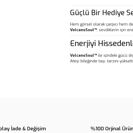
Güçlü Bir Hediye S
Hem görsel olarak çarpıcı hem de
VolcanoSoul™
, sevdiklerin için en
Enerjiyi Hissedenl
VolcanoSoul™
ile içindeki gücü dı
Ateşi bileğinde taşı, tarzını yükselt
Bu ürünün fiyat bilgisi, resim, ü
noktaları öneri formunu kullanarak 
B
Görüş ve önerileriniz için teşekkür
Ürün resmi kalitesiz, bozuk veya
Ürün açıklamasında eksik bilgile
olay İade & Değişim
%100 Orjinal Ürü
Ürün bilgilerinde hatalar bulunuy