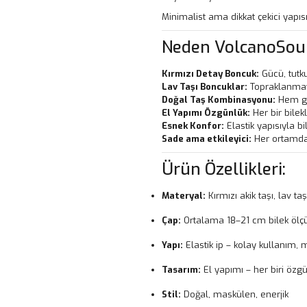
Minimalist ama dikkat çekici yapısı
Neden VolcanoSou
Kırmızı Detay Boncuk:
Gücü, tutku
Lav Taşı Boncuklar:
Topraklanmayı
Doğal Taş Kombinasyonu:
Hem gö
El Yapımı Özgünlük:
Her bir bilekl
Esnek Konfor:
Elastik yapısıyla b
Sade ama etkileyici:
Her ortamda 
Ürün Özellikleri:
Materyal:
Kırmızı akik taşı, lav ta
Çap:
Ortalama 18–21 cm bilek öl
Yapı:
Elastik ip – kolay kullanım,
Tasarım:
El yapımı – her biri özgü
Stil:
Doğal, maskülen, enerjik