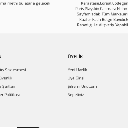
ama metni bu alana gelecek
Ürün fiyatı diğer sitelerden daha 
Kerastase,Loreal,Collegen 
Paris,Playskin,Casmara,Nishm
Bu ürüne benzer farklı alternatifl
Sayfamızdaki Tüm Markaların
Kuaför Fatih Bölge Bayidir.
Rahatlığı İle Alışveriş Yapabil
Ş
ÜYELİK
tış Sözleşmesi
Yeni Üyelik
Güvenlik
Üye Girişi
e Şartları
Şifremi Unuttum
er Politikası
Sepetiniz