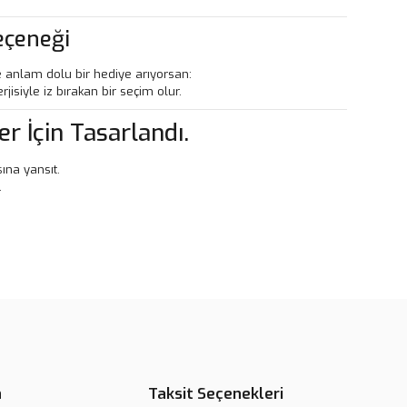
eçeneği
 anlam dolu bir hediye arıyorsan:
erjisiyle iz bırakan bir seçim olur.
er İçin Tasarlandı.
şına yansıt.
.
rün açıklamalarında ve diğer konularda yetersiz gördüğünüz
tarafımıza iletebilirsiniz.
u ürüne ilk yorumu siz yapın!
 ederiz.
 görüntülenemiyor.
Yorum Yaz
r bulunuyor.
n
Taksit Seçenekleri
or.