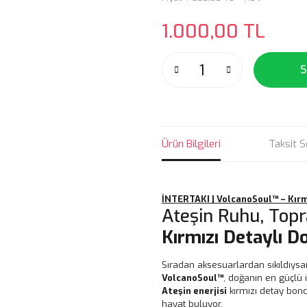
1.000,00 TL
S
Ürün Bilgileri
Taksit S
İNTERTAKI | VolcanoSoul™ – Kırmı
Ateşin Ruhu, Top
Kırmızı Detaylı D
Sıradan aksesuarlardan sıkıldıysa
VolcanoSoul™
, doğanın en güçlü 
Ateşin enerjisi
kırmızı detay bon
hayat buluyor.