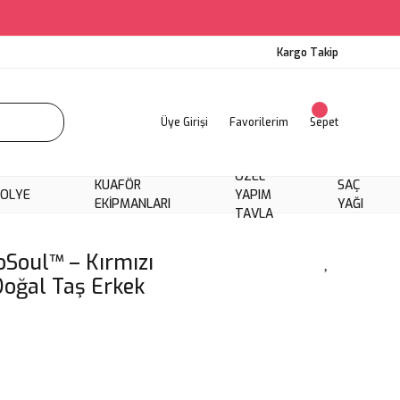
Kargo Takip
Üye Girişi
Favorilerim
Sepet
ÖZEL
KUAFÖR
SAÇ
KOLYE
YAPIM
EKIPMANLARI
YAĞI
TAVLA
oSoul™ – Kırmızı
Doğal Taş Erkek