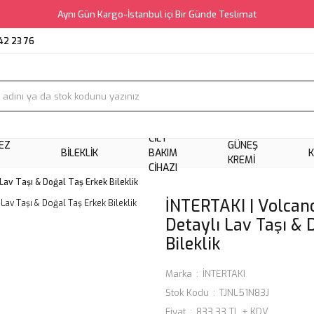
Aynı Gün Kargo-İstanbul içi Bir Günde Teslimat
42 23 76
CILT
EZ
GÜNEŞ
BILEKLIK
BAKIM
KREMI
CIHAZI
Lav Taşı & Doğal Taş Erkek Bileklik
İNTERTAKI | Volcan
Detaylı Lav Taşı & 
Bileklik
Marka
İNTERTAKI
Stok Kodu
TJNL51N83J
Fiyat
833,33 TL + KDV