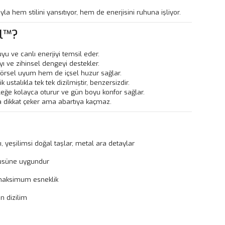
yla hem stilini yansıtıyor, hem de enerjisini ruhuna işliyor.
l™?
yu ve canlı enerjiyi temsil eder.
 ve zihinsel dengeyi destekler.
rsel uyum hem de içsel huzur sağlar.
ik ustalıkla tek tek dizilmiştir, benzersizdir.
ileğe kolayca oturur ve gün boyu konfor sağlar.
dikkat çeker ama abartıya kaçmaz.
şı, yeşilimsi doğal taşlar, metal ara detaylar
çüsüne uygundur
 maksimum esneklik
n dizilim