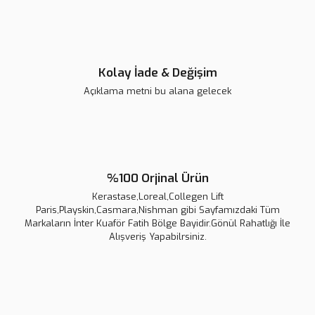
Gönder
Kolay İade & Değişim
Açıklama metni bu alana gelecek
Batçı Saç Kapatıcı Dolgunlaştırıcı Sıvı Krem 30 Ml
750,00 TL
%100 Orjinal Ürün
Kerastase,Loreal,Collegen Lift
Paris,Playskin,Casmara,Nishman gibi Sayfamızdaki Tüm
Markaların İnter Kuaför Fatih Bölge Bayidir.Gönül Rahatlığı İle
Alışveriş Yapabilrsiniz.