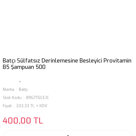
Batçı Sülfatsız Derinlemesine Besleyici Provitamin
B5 Şampuan 500
Marka
Batçı
Stok Kodu
89G7T6CEJC
Fiyat
333,33 TL + KDV
400,00 TL