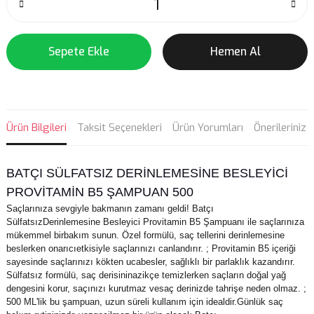
Sepete Ekle
Hemen Al
Ürün Bilgileri
Taksit Seçenekleri
Ürün Yorumları
Önerileriniz
BATÇI SÜLFATSIZ DERINLEMESINE BESLEYICI
PROVITAMIN B5 ŞAMPUAN 500
Saçlarınıza sevgiyle bakmanın zamanı geldi! Batçı
SülfatsızDerinlemesine Besleyici Provitamin B5 Şampuanı ile saçlarınıza
mükemmel birbakım sunun. Özel formülü, saç tellerini derinlemesine
beslerken onarıcıetkisiyle saçlarınızı canlandırır. ; Provitamin B5 içeriği
sayesinde saçlarınızı kökten ucabesler, sağlıklı bir parlaklık kazandırır.
Sülfatsız formülü, saç derisininazikçe temizlerken saçların doğal yağ
dengesini korur, saçınızı kurutmaz vesaç derinizde tahrişe neden olmaz. ;
500 ML'lik bu şampuan, uzun süreli kullanım için idealdir.Günlük saç