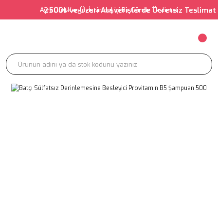
• 2500₺ ve Üzeri Alışverişlerde Ücretsiz Teslimat • 
Aynı Gün Kargo-İstanbul içi Bir Günde Teslimat