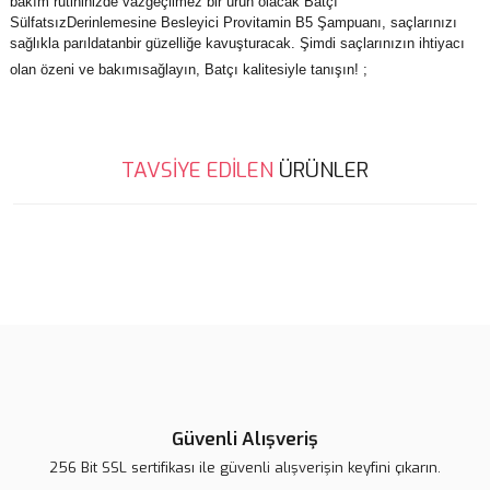
bakım rutininizde vazgeçilmez bir ürün olacak Batçı
SülfatsızDerinlemesine Besleyici Provitamin B5 Şampuanı, saçlarınızı
sağlıkla parıldatanbir güzelliğe kavuşturacak. Şimdi saçlarınızın ihtiyacı
olan özeni ve bakımısağlayın, Batçı kalitesiyle tanışın! ;
Bu ürünün fiyat bilgisi, resim, ürün açıklamalarında ve diğer
TAVSİYE EDİLEN
ÜRÜNLER
konularda yetersiz gördüğünüz noktaları öneri formunu kullanarak
Bu ürüne ilk yorumu siz yapın!
tarafımıza iletebilirsiniz.
Görüş ve önerileriniz için teşekkür ederiz.
Yeni
Yorum Yaz
Ürün resmi kalitesiz, bozuk veya görüntülenemiyor.
Ürün açıklamasında eksik bilgiler bulunuyor.
Ürün bilgilerinde hatalar bulunuyor.
Ürün fiyatı diğer sitelerden daha pahalı.
Bu ürüne benzer farklı alternatifler olmalı.
Güvenli Alışveriş
256 Bit SSL sertifikası ile güvenli alışverişin keyfini çıkarın.