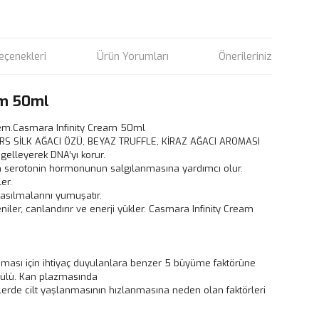
eçenekleri
Ürün Yorumları
Önerileriniz
am 50ml
krem.Casmara Infinity Cream 50ml
S SİLK AĞACI ÖZÜ, BEYAZ TRUFFLE, KİRAZ AĞACI AROMASI
elleyerek DNA’yı korur.
n serotonin hormonunun salgılanmasına yardımcı olur.
ler.
asılmalarını yumuşatır.
yeniler, canlandırır ve enerji yükler. Casmara Infinity Cream
ması için ihtiyaç duyulanlara benzer 5 büyüme faktörüne
ülü. Kan plazmasında
nlerde cilt yaşlanmasının hızlanmasına neden olan faktörleri