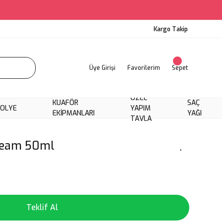
Kargo Takip
Üye Girişi
Favorilerim
Sepet
ÖZEL
KUAFÖR
SAÇ
KOLYE
YAPIM
EKIPMANLARI
YAĞI
TAVLA
Cream 50ml
Teklif Al