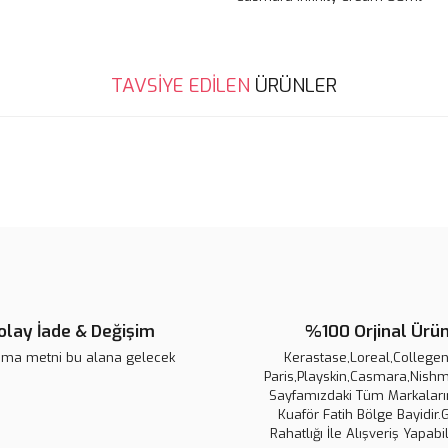
Bu ürünün fiyat bilgisi, resim, ü
TAVSİYE EDİLEN
ÜRÜNLER
noktaları öneri formunu kullanarak 
B
Görüş ve önerileriniz için teşekkür
Ürün resmi kalitesiz, bozuk veya
Ürün açıklamasında eksik bilgile
Ürün bilgilerinde hatalar bulunuy
Ürün fiyatı diğer sitelerden daha 
Bu ürüne benzer farklı alternatifl
olay İade & Değişim
%100 Orjinal Ürü
ama metni bu alana gelecek
Kerastase,Loreal,Collegen 
Paris,Playskin,Casmara,Nishm
Sayfamızdaki Tüm Markaların
Kuaför Fatih Bölge Bayidir.
Rahatlığı İle Alışveriş Yapabil