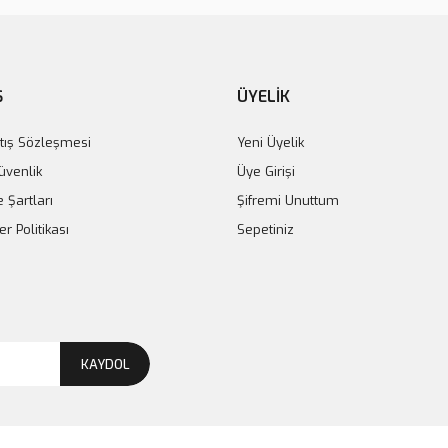
Ş
ÜYELİK
tış Sözleşmesi
Yeni Üyelik
Güvenlik
Üye Girişi
e Şartları
Şifremi Unuttum
er Politikası
Sepetiniz
KAYDOL