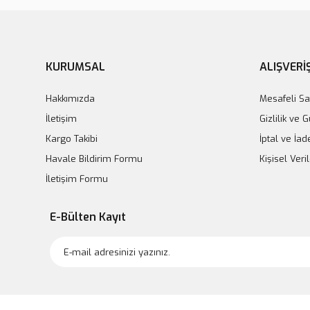
KURUMSAL
ALIŞVERİ
Playskin BTX Mesolift Moisturising Cream 50 ml
Hakkımızda
Mesafeli Sa
İletişim
Gizlilik ve 
Kargo Takibi
İptal ve İad
Havale Bildirim Formu
Kişisel Veril
İletişim Formu
E-Bülten Kayıt