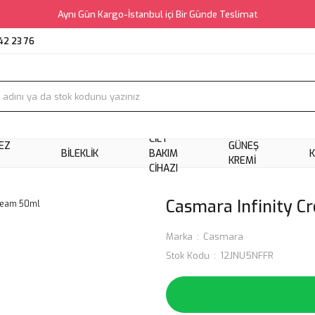
Aynı Gün Kargo-İstanbul içi Bir Günde Teslimat
42 23 76
CILT
EZ
GÜNEŞ
BILEKLIK
BAKIM
KREMI
CIHAZI
Casmara Infinity 
Marka
Casmara
Stok Kodu
12JNU5NFFR