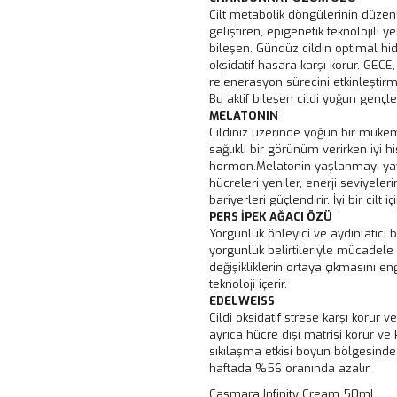
Cilt metabolik döngülerinin düzenl
geliştiren, epigenetik teknolojili yen
bileşen. Gündüz cildin optimal hi
oksidatif hasara karşı korur. GECE,
rejenerasyon sürecini etkinleştir
Bu aktif bileşen cildi yoğun gençl
MELATONIN
Cildiniz üzerinde yoğun bir mükem
sağlıklı bir görünüm verirken iyi hi
hormon.Melatonin yaşlanmayı yav
hücreleri yeniler, enerji seviyeler
bariyerleri güçlendirir. İyi bir ci
PERS İPEK AĞACI ÖZÜ
Yorgunluk önleyici ve aydınlatıcı b
yorgunluk belirtileriyle mücadele 
değişikliklerin ortaya çıkmasını e
teknoloji içerir.
EDELWEISS
Cildi oksidatif strese karşı korur ve
ayrıca hücre dışı matrisi korur ve k
sıkılaşma etkisi boyun bölgesinde
haftada %56 oranında azalır.
Casmara Infinity Cream 50ml