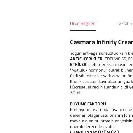
Ürün Bilgileri
Taksit S
Casmara Infinity Cre
Yoğun anti-age sonsuzluk iksiri 
AKTİF İÇERİKLER:
EDELWEISS, PER
ETKİLERİ:
Telomer kısalmasını eng
“Mutluluk hormonu” olarak biline
Cildi sıkılaştırır ve sarklamaları ön
Kronik stresten kaynaklanan yüz k
Hücresel süreci hızlandırır, cildi 
50ml
BÜYÜME FAKTÖRÜ
Embriyonik aşamada insanın oluş
dayanan olağanüstü onarım form
mevcut olan bu proteinler, yetişi
önemli derecede azaltır.
CHARDONNAY ÜZÜM ÖZÜ