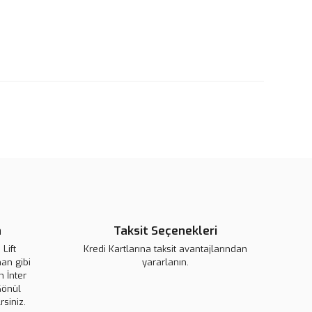
rün açıklamalarında ve diğer konularda yetersiz gördüğünüz
tarafımıza iletebilirsiniz.
u ürüne ilk yorumu siz yapın!
 ederiz.
 görüntülenemiyor.
Yorum Yaz
r bulunuyor.
or.
pahalı.
er olmalı.
n
Taksit Seçenekleri
Lift
Kredi Kartlarına taksit avantajlarından
an gibi
yararlanın.
 İnter
Gönder
Gönül
rsiniz.