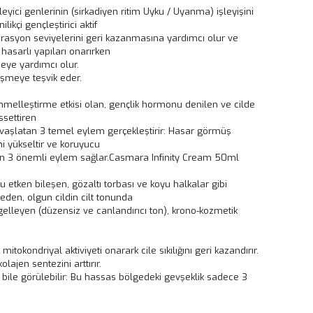
eyici genlerinin (sirkadiyen ritim Uyku / Uyanma) işleyişini
ilikçi gençleştirici aktif
drasyon seviyelerini geri kazanmasına yardımcı olur ve
 hasarlı yapıları onarırken
meye yardımcı olur.
eşmeye teşvik eder.
melleştirme etkisi olan, gençlik hormonu denilen ve cilde
ssettiren
aşlatan 3 temel eylem gerçekleştirir: Hasar görmüş
ini yükseltir ve koruyucu
lt için 3 önemli eylem sağlar.Casmara Infinity Cream 50ml
u etken bileşen, gözaltı torbası ve koyu halkalar gibi
eden, olgun cildin cilt tonunda
ngelleyen (düzensiz ve canlandırıcı ton), krono-kozmetik
 mitokondriyal aktiviyeti onarark cile sıkılığını geri kazandırır.
olajen sentezini arttırır.
 bile görülebilir: Bu hassas bölgedeki gevşeklik sadece 3