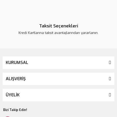
Collagen Lift Paris - Tip 1-2-3
6.745,00 TL
7.100,00 TL
Taksit Seçenekleri
Kredi Kartlarına taksit avantajlarından yararlanın.
Yeni
KURUMSAL
ALIŞVERİŞ
ÜYELİK
Bizi Takip Edin!