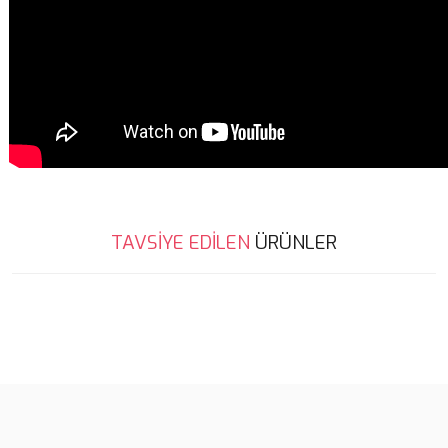
Bu ürünün fiyat bilgisi, resim, ürün açıklamalarında ve diğer
TAVSİYE EDİLEN
ÜRÜNLER
konularda yetersiz gördüğünüz noktaları öneri formunu kullanarak
Bu ürüne ilk yorumu siz yapın!
tarafımıza iletebilirsiniz.
Görüş ve önerileriniz için teşekkür ederiz.
%5
Yorum Yaz
Ürün resmi kalitesiz, bozuk veya görüntülenemiyor.
Ürün açıklamasında eksik bilgiler bulunuyor.
Ürün bilgilerinde hatalar bulunuyor.
Ürün fiyatı diğer sitelerden daha pahalı.