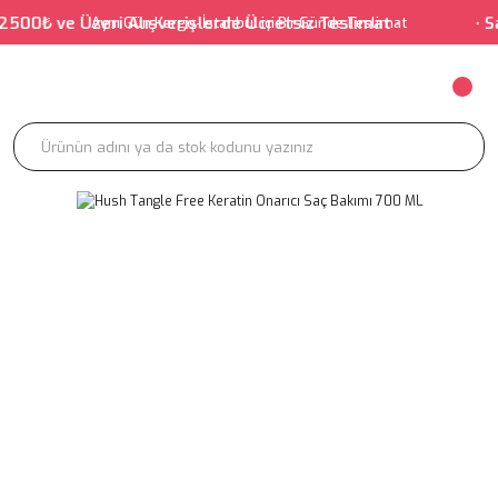
0₺ ve Üzeri Alışverişlerde Ücretsiz Teslimat • • Salonu
Aynı Gün Kargo-İstanbul içi Bir Günde Teslimat