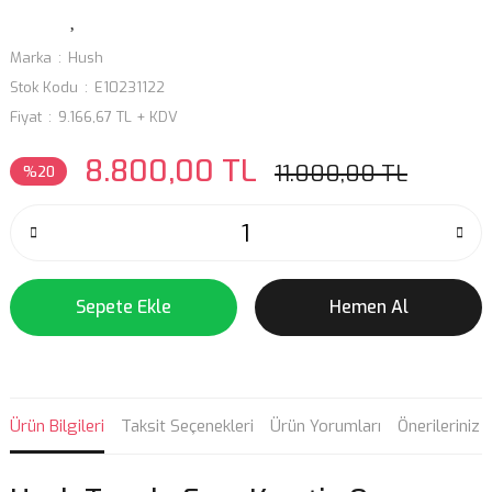
Marka
Hush
Stok Kodu
E10231122
Fiyat
9.166,67 TL + KDV
8.800,00 TL
11.000,00 TL
%20
Sepete Ekle
Hemen Al
Ürün Bilgileri
Taksit Seçenekleri
Ürün Yorumları
Önerileriniz