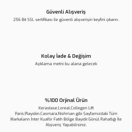
Bu ürüne benzer farklı alternatifler olmalı.
Güvenli Alışveriş
Collagen Lift Paris Gold
256 Bit SSL sertifikası ile güvenli alışverişin keyfini çıkarın.
5.000,00 TL
Collagen Lift Paris Red Carpet
Gönder
5.320,00 TL
5.600,00 TL
Kolay İade & Değişim
Açıklama metni bu alana gelecek
Yeni
%5
%100 Orjinal Ürün
Kerastase,Loreal,Collegen Lift
Paris,Playskin,Casmara,Nishman gibi Sayfamızdaki Tüm
Markaların İnter Kuaför Fatih Bölge Bayidir.Gönül Rahatlığı İle
Alışveriş Yapabilrsiniz.