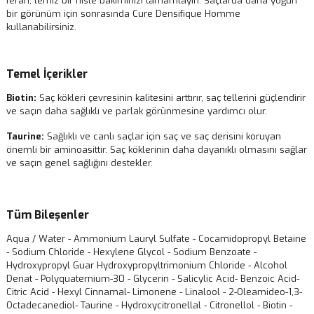
ferah, temiz bir hisle bakımınızı tamamlayın. Saçlarda daha yoğun
bir görünüm için sonrasında Cure Densifique Homme
kullanabilirsiniz.
Temel İçerikler
Biotin:
Saç kökleri çevresinin kalitesini arttırır, saç tellerini güçlendirir
ve saçın daha sağlıklı ve parlak görünmesine yardımcı olur.
Taurine:
Sağlıklı ve canlı saçlar için saç ve saç derisini koruyan
önemli bir aminoasittir. Saç köklerinin daha dayanıklı olmasını sağlar
ve saçın genel sağlığını destekler.
Tüm Bileşenler
Aqua / Water - Ammonium Lauryl Sulfate - Cocamidopropyl Betaine
- Sodium Chloride - Hexylene Glycol - Sodium Benzoate -
Hydroxypropyl Guar Hydroxypropyltrimonium Chloride - Alcohol
Denat - Polyquaternium-30 - Glycerin - Salicylic Acid- Benzoic Acid-
Citric Acid - Hexyl Cinnamal- Limonene - Linalool - 2-Oleamideo-1,3-
Octadecanediol- Taurine - Hydroxycitronellal - Citronellol - Biotin -