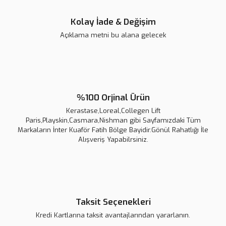
Kolay İade & Değişim
Açıklama metni bu alana gelecek
Kerastase Cure Densifique Homme Serum 30 lu
11.000,00 TL
%5
%100 Orjinal Ürün
Kerastase,Loreal,Collegen Lift
Paris,Playskin,Casmara,Nishman gibi Sayfamızdaki Tüm
Markaların İnter Kuaför Fatih Bölge Bayidir.Gönül Rahatlığı İle
Alışveriş Yapabilrsiniz.
Taksit Seçenekleri
Kredi Kartlarına taksit avantajlarından yararlanın.