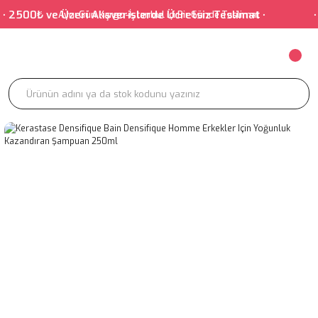
0₺ ve Üzeri Alışverişlerde Ücretsiz Teslimat • • Salonu
Aynı Gün Kargo-İstanbul içi Bir Günde Teslimat