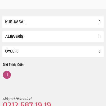
KURUMSAL
ALIŞVERİŞ
ÜYELİK
Bizi Takip Edin!
Müşteri Hizmetleri
0212 587 19 19
Kerastase Densifique Bain Densite Homme Erkeklere Özel Yoğunlaştırıcı 