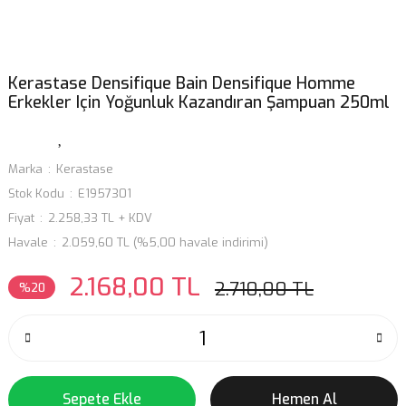
Kerastase Densifique Bain Densifique Homme
Erkekler Için Yoğunluk Kazandıran Şampuan 250ml
Marka
Kerastase
Stok Kodu
E1957301
Fiyat
2.258,33 TL + KDV
Havale
2.059,60 TL (%5,00 havale indirimi)
2.168,00 TL
2.710,00 TL
%20
Sepete Ekle
Hemen Al