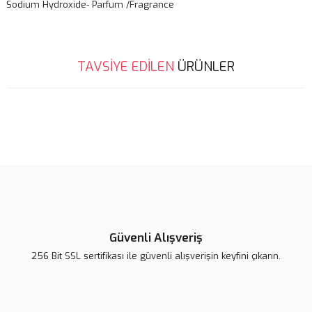
Sodium Hydroxide- Parfum /Fragrance
Bu ürünün fiyat bilgisi, resim, ürün açıklamalarında ve diğer
TAVSİYE EDİLEN
ÜRÜNLER
konularda yetersiz gördüğünüz noktaları öneri formunu kullanarak
Bu ürüne ilk yorumu siz yapın!
tarafımıza iletebilirsiniz.
Görüş ve önerileriniz için teşekkür ederiz.
Yorum Yaz
Ürün resmi kalitesiz, bozuk veya görüntülenemiyor.
Ürün açıklamasında eksik bilgiler bulunuyor.
Ürün bilgilerinde hatalar bulunuyor.
Ürün fiyatı diğer sitelerden daha pahalı.
Bu ürüne benzer farklı alternatifler olmalı.
Güvenli Alışveriş
256 Bit SSL sertifikası ile güvenli alışverişin keyfini çıkarın.
Gönder