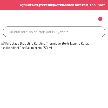
• 2500₺ ve Üzeri Alışverişlerde Ücretsiz Teslima
Aynı Gün Kargo-İstanbul içi Bir Günde Teslimat