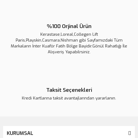
%100 Orjinal Ürün
Kerastase,Loreal,Collegen Lift
Paris,Playskin,Casmara,Nishman gibi Sayfamızdaki Tüm
Markaların İnter Kuaför Fatih Bölge Bayidir.Gönül Rahatlığı İle
Alışveriş Yapabilrsiniz.
Kerastase Discipline Fondant Fluidealiste Elektriklenme Önleyici Disiplin 
Taksit Seçenekleri
Kredi Kartlarına taksit avantajlarından yararlanın.
2.512,00 TL
3.140,00 TL
%20
KURUMSAL