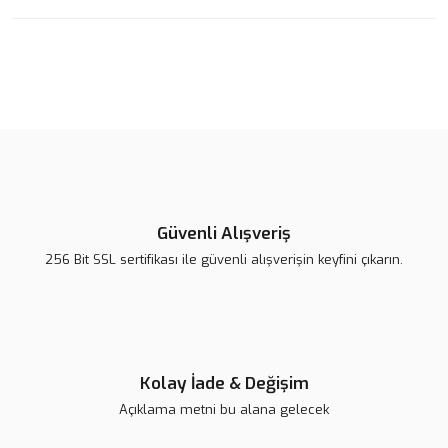
Bu ürüne ilk yorumu siz yapın!
tarafımıza iletebilirsiniz.
Görüş ve önerileriniz için teşekkür ederiz.
%20
Yorum Yaz
Ürün resmi kalitesiz, bozuk veya görüntülenemiyor.
Ürün açıklamasında eksik bilgiler bulunuyor.
Ürün bilgilerinde hatalar bulunuyor.
Ürün fiyatı diğer sitelerden daha pahalı.
Bu ürüne benzer farklı alternatifler olmalı.
Güvenli Alışveriş
256 Bit SSL sertifikası ile güvenli alışverişin keyfini çıkarın.
Gönder
Kolay İade & Değişim
Açıklama metni bu alana gelecek