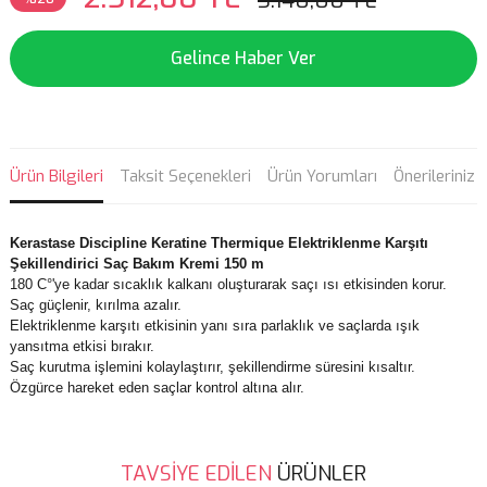
3.140,00 TL
Gelince Haber Ver
Ürün Bilgileri
Taksit Seçenekleri
Ürün Yorumları
Önerileriniz
Kerastase Discipline Keratine Thermique Elektriklenme Karşıtı
Şekillendirici Saç Bakım Kremi 150 m
180 C°'ye kadar sıcaklık kalkanı oluşturarak saçı ısı etkisinden korur.
Saç güçlenir, kırılma azalır.
Elektriklenme karşıtı etkisinin yanı sıra parlaklık ve saçlarda ışık
yansıtma etkisi bırakır.
Saç kurutma işlemini kolaylaştırır, şekillendirme süresini kısaltır.
Özgürce hareket eden saçlar kontrol altına alır.
Bu ürünün fiyat bilgisi, resim, ürün açıklamalarında ve diğer
TAVSİYE EDİLEN
ÜRÜNLER
konularda yetersiz gördüğünüz noktaları öneri formunu kullanarak