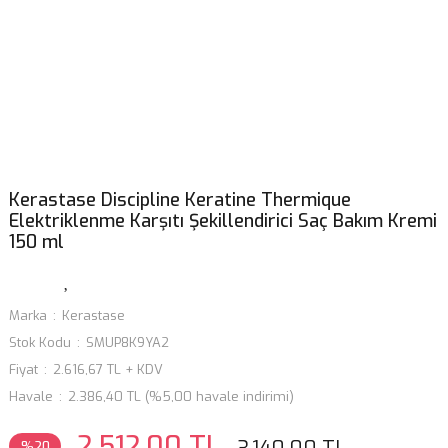
Kerastase Discipline Keratine Thermique
Elektriklenme Karşıtı Şekillendirici Saç Bakım Kremi
150 ml
Marka
Kerastase
Stok Kodu
SMUP8K9YA2
Fiyat
2.616,67 TL + KDV
Havale
2.386,40 TL (%5,00 havale indirimi)
2.512,00 TL
%20