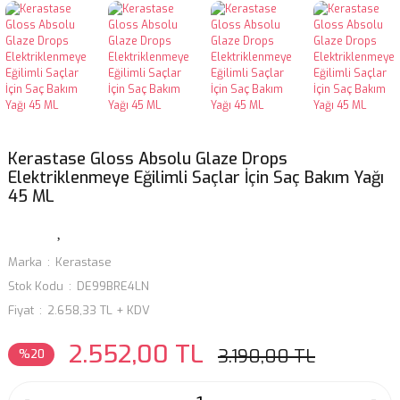
Yağlı Saçlar İçin Şamp
Yıpranmış Saçlar İçin 
Yoğunluk Veren Şampu
Kerastase Gloss Absolu Glaze Drops
Elektriklenmeye Eğilimli Saçlar İçin Saç Bakım Yağı
45 ML
Marka
Kerastase
Stok Kodu
DE99BRE4LN
Fiyat
2.658,33 TL + KDV
2.552,00 TL
3.190,00 TL
%20