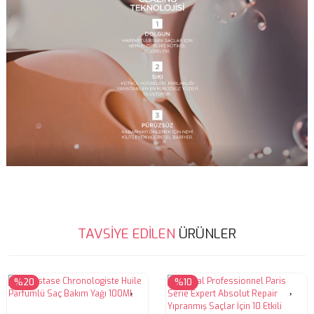
Bu ürünün fiyat bilgisi, resim, ürün açıklamalarında ve diğer
TAVSİYE EDİLEN
ÜRÜNLER
konularda yetersiz gördüğünüz noktaları öneri formunu kullanarak
Bu ürüne ilk yorumu siz yapın!
tarafımıza iletebilirsiniz.
Görüş ve önerileriniz için teşekkür ederiz.
%20
%10
Yorum Yaz
Ürün resmi kalitesiz, bozuk veya görüntülenemiyor.