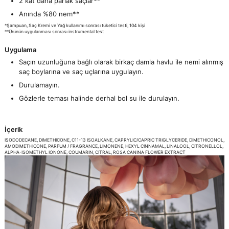
2 kat daha parlak saçlar**
Anında %80 nem**
*Şampuan, Saç Kremi ve Yağ kullanımı sonrası tüketici testi, 104 kişi
**Ürünün uygulanması sonrası instrumental test
Uygulama
Saçın uzunluğuna bağlı olarak birkaç damla havlu ile nemi alınmış
saç boylarına ve saç uçlarına uygulayın.
Durulamayın.
Gözlerle teması halinde derhal bol su ile durulayın.
İçerik
ISODODECANE, DIMETHICONE, C11-13 ISOALKANE, CAPRYLIC/CAPRIC TRIGLYCERIDE, DIMETHICONOL,
AMODIMETHICONE, PARFUM / FRAGRANCE, LIMONENE, HEXYL CINNAMAL, LINALOOL, CITRONELLOL,
ALPHA-ISOMETHYL IONONE, COUMARIN, CITRAL, ROSA CANINA FLOWER EXTRACT