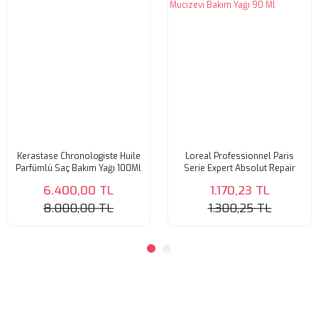
Ürün açıklamasında eksik bilgiler bulunuyor.
Ürün bilgilerinde hatalar bulunuyor.
Ürün fiyatı diğer sitelerden daha pahalı.
Bu ürüne benzer farklı alternatifler olmalı.
Kerastase Chronologiste Huile
Loreal Professionnel Paris
Gönder
Parfümlü Saç Bakım Yağı 100Ml
Serie Expert Absolut Repair
Yıpranmış Saçlar İçin 10 Etkili
6.400,00 TL
1.170,23 TL
Mucizevi Bakım Yağı 90 Ml
8.000,00 TL
1.300,25 TL