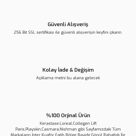
Ürün fiyatı diğer sitelerden daha pahalı.
Bu ürüne benzer farklı alternatifler olmalı.
Güvenli Alışveriş
256 Bit SSL sertifikası ile güvenli alışverişin keyfini çıkarın.
Gönder
Kolay İade & Değişim
Açıklama metni bu alana gelecek
%100 Orjinal Ürün
Kerastase,Loreal,Collegen Lift
Paris,Playskin,Casmara,Nishman gibi Sayfamızdaki Tüm
Markaların İnter Kuaför Fatih Bölge Bayidir.Gönül Rahatlığı İle