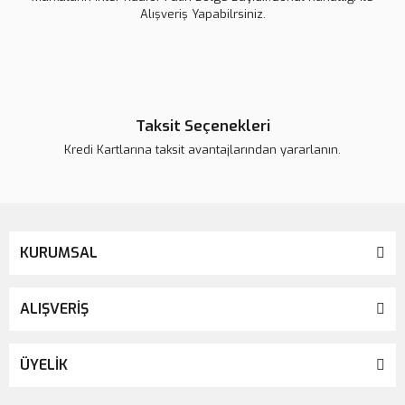
Alışveriş Yapabilrsiniz.
Kerastase Specifique Stimuliste Dökülme Karşıtı Enerji Veren Sprey 125ml
3.600,00 TL
4.500,00 TL
Taksit Seçenekleri
Kredi Kartlarına taksit avantajlarından yararlanın.
KURUMSAL
ALIŞVERİŞ
ÜYELİK