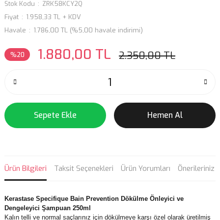
Stok Kodu
ZRK58KCY2Q
Fiyat
1.958,33 TL + KDV
Havale
1.786,00 TL (%5,00 havale indirimi)
1.880,00 TL
2.350,00 TL
%20
Sepete Ekle
Hemen Al
Ürün Bilgileri
Taksit Seçenekleri
Ürün Yorumları
Önerileriniz
Kerastase Specifique Bain Prevention Dökülme Önleyici ve
Dengeleyici Şampuan 250ml
Kalın telli ve normal saçlarınız için dökülmeye karşı özel olarak üretilmiş