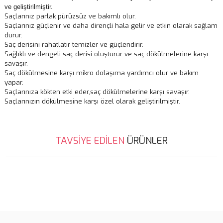
ve geliştirilmiştir.
Saçlarınız parlak pürüzsüz ve bakımlı olur.
Saçlarınız güçlenir ve daha dirençli hala gelir ve etkin olarak sağlam
durur.
Saç derisini rahatlatır temizler ve güçlendirir.
Sağlıklı ve dengeli saç derisi oluşturur ve saç dökülmelerine karşı
savaşır.
Saç dökülmesine karşı mikro dolaşıma yardımcı olur ve bakım
yapar.
Saçlarınıza kökten etki eder,saç dökülmelerine karşı savaşır.
Saçlarınızın dökülmesine karşı özel olarak geliştirilmiştir.
Bu ürünün fiyat bilgisi, resim, ürün açıklamalarında ve diğer
TAVSİYE EDİLEN
ÜRÜNLER
konularda yetersiz gördüğünüz noktaları öneri formunu kullanarak
Bu ürüne ilk yorumu siz yapın!
tarafımıza iletebilirsiniz.
Görüş ve önerileriniz için teşekkür ederiz.
Tükendi
Yorum Yaz
Ürün resmi kalitesiz, bozuk veya görüntülenemiyor.
Ürün açıklamasında eksik bilgiler bulunuyor.
Ürün bilgilerinde hatalar bulunuyor.