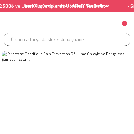
₺ ve Üzeri Alışverişlerde Ücretsiz Teslimat • • Salonum
Aynı Gün Kargo-İstanbul içi Bir Günde Teslimat