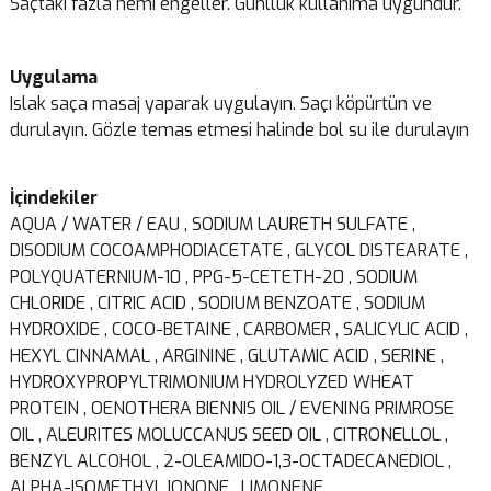
Saçtaki fazla nemi engeller. Günllük kullanıma uygundur.
Uygulama
Islak saça masaj yaparak uygulayın. Saçı köpürtün ve
durulayın. Gözle temas etmesi halinde bol su ile durulayın
İçindekiler
AQUA / WATER / EAU , SODIUM LAURETH SULFATE ,
DISODIUM COCOAMPHODIACETATE , GLYCOL DISTEARATE ,
POLYQUATERNIUM-10 , PPG-5-CETETH-20 , SODIUM
CHLORIDE , CITRIC ACID , SODIUM BENZOATE , SODIUM
HYDROXIDE , COCO-BETAINE , CARBOMER , SALICYLIC ACID ,
HEXYL CINNAMAL , ARGININE , GLUTAMIC ACID , SERINE ,
HYDROXYPROPYLTRIMONIUM HYDROLYZED WHEAT
PROTEIN , OENOTHERA BIENNIS OIL / EVENING PRIMROSE
OIL , ALEURITES MOLUCCANUS SEED OIL , CITRONELLOL ,
BENZYL ALCOHOL , 2-OLEAMIDO-1,3-OCTADECANEDIOL ,
ALPHA-ISOMETHYL IONONE , LIMONENE ,