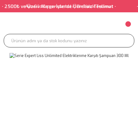
00₺ ve Üzeri Alışverişlerde Ücretsiz Teslimat • • Salon
Aynı Gün Kargo-İstanbul içi Bir Günde Teslimat