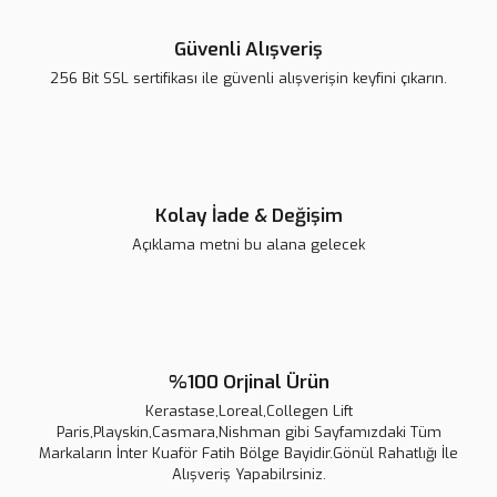
Bu ürüne benzer farklı alternatifler olmalı.
Güvenli Alışveriş
Collagen Lift Paris Gold
256 Bit SSL sertifikası ile güvenli alışverişin keyfini çıkarın.
5.000,00 TL
Collagen Lift Paris Red Carpet
Gönder
5.320,00 TL
5.600,00 TL
Kolay İade & Değişim
Açıklama metni bu alana gelecek
Yeni
%5
%100 Orjinal Ürün
Kerastase,Loreal,Collegen Lift
Paris,Playskin,Casmara,Nishman gibi Sayfamızdaki Tüm
Markaların İnter Kuaför Fatih Bölge Bayidir.Gönül Rahatlığı İle
Alışveriş Yapabilrsiniz.