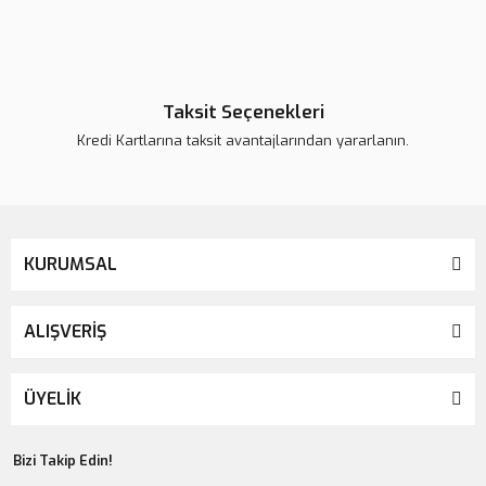
Collagen Lift Paris - Tip 1-2-3
6.745,00 TL
7.100,00 TL
Taksit Seçenekleri
Kredi Kartlarına taksit avantajlarından yararlanın.
Yeni
KURUMSAL
ALIŞVERİŞ
ÜYELİK
Bizi Takip Edin!