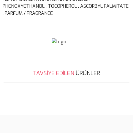
PHENOXYETHANOL , TOCOPHEROL , ASCORBYL PALMITATE
, PARFUM / FRAGRANCE
Bu ürünün fiyat bilgisi, resim, ürün açıklamalarında ve diğer
TAVSİYE EDİLEN
ÜRÜNLER
konularda yetersiz gördüğünüz noktaları öneri formunu kullanarak
Bu ürüne ilk yorumu siz yapın!
tarafımıza iletebilirsiniz.
Görüş ve önerileriniz için teşekkür ederiz.
%5
Yorum Yaz
Ürün resmi kalitesiz, bozuk veya görüntülenemiyor.
Ürün açıklamasında eksik bilgiler bulunuyor.
Ürün bilgilerinde hatalar bulunuyor.
Ürün fiyatı diğer sitelerden daha pahalı.