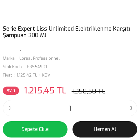
Serie Expert Liss Unlimited Elektriklenme Karşıtı
Şampuan 300 Ml
Marka
Loreal Professionnel
Stok Kodu
E3554901
Fiyat
1.125,42 TL + KDV
1.215,45 TL
1.350,50 TL
%10
Sepete Ekle
Hemen Al