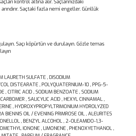
çları kontrol altına alır. Saçlarınızdaki
 arındırır. Saçtaki fazla nemi engeller. Günllük
ulayın. Saçı köpürtün ve durulayın. Gözle temas
ulayın
UM LAURETH SULFATE , DISODIUM
OL DISTEARATE , POLYQUATERNIUM-10 , PPG-5-
E , CITRIC ACID , SODIUM BENZOATE , SODIUM
CARBOMER , SALICYLIC ACID , HEXYL CINNAMAL ,
, SERINE , HYDROXYPROPYLTRIMONIUM HYDROLYZED
BIENNIS OIL / EVENING PRIMROSE OIL , ALEURITES
ONELLOL , BENZYL ALCOHOL , 2-OLEAMIDO-1,3-
SOMETHYL IONONE , LIMONENE , PHENOXYETHANOL ,
LMITATE , PARFUM / FRAGRANCE