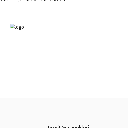
rün açıklamalarında ve diğer konularda yetersiz gördüğünüz
tarafımıza iletebilirsiniz.
u ürüne ilk yorumu siz yapın!
 ederiz.
 görüntülenemiyor.
Yorum Yaz
r bulunuyor.
or.
pahalı.
er olmalı.
n
Taksit Seçenekleri