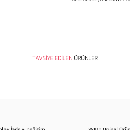
Bu ürünün fiyat bilgisi, resim, ü
TAVSİYE EDİLEN
ÜRÜNLER
noktaları öneri formunu kullanarak 
B
Görüş ve önerileriniz için teşekkür
Yeni
Yeni
Ürün resmi kalitesiz, bozuk veya
%5
Ürün açıklamasında eksik bilgile
Ürün bilgilerinde hatalar bulunuy
Ürün fiyatı diğer sitelerden daha 
Bu ürüne benzer farklı alternatifl
olay İade & Değişim
%100 Orjinal Ürü