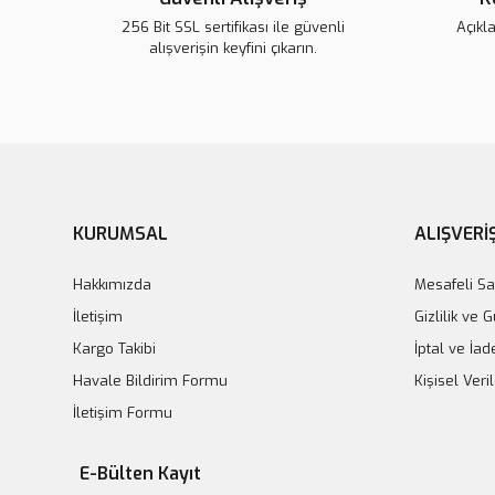
256 Bit SSL sertifikası ile güvenli
Açıkl
Collagen Lift Paris
alışverişin keyfini çıkarın.
5.000,00 T
Collagen Lift Paris Red Carpet
5.320,00 TL
5.600,00 TL
KURUMSAL
ALIŞVERİ
Hakkımızda
Mesafeli Sa
İletişim
Gizlilik ve 
Kargo Takibi
İptal ve İad
Havale Bildirim Formu
Kişisel Veril
İletişim Formu
E-Bülten Kayıt