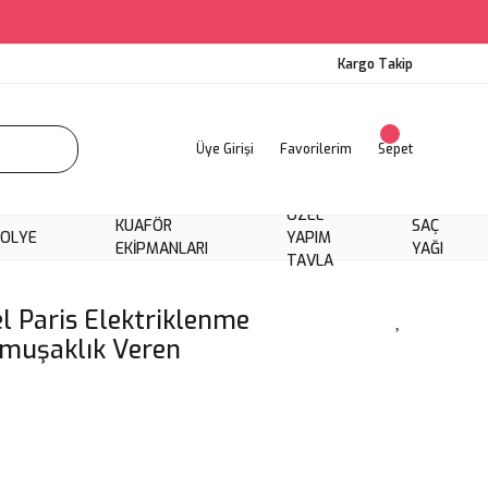
Kargo Takip
Üye Girişi
Favorilerim
Sepet
ÖZEL
KUAFÖR
SAÇ
KOLYE
YAPIM
EKIPMANLARI
YAĞI
TAVLA
l Paris Elektriklenme
umuşaklık Veren