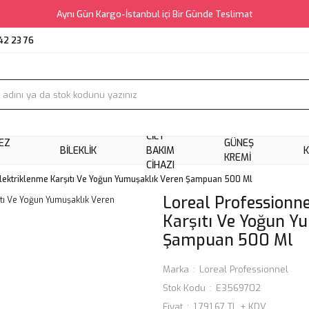
Aynı Gün Kargo-İstanbul içi Bir Günde Teslimat
42 23 76
CILT
EZ
GÜNEŞ
BILEKLIK
BAKIM
KREMI
CIHAZI
Elektriklenme Karşıtı Ve Yoğun Yumuşaklık Veren Şampuan 500 Ml
Loreal Professionne
Karşıtı Ve Yoğun Y
Şampuan 500 Ml
Marka
Loreal Professionnel
Stok Kodu
E3569702
Fiyat
1.791,67 TL + KDV