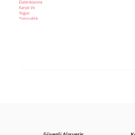
%5
Güvenli Alışveriş
K