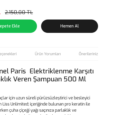
L
2.150,00 TL
epete Ekle
Hemen Al
eçenekleri
Ürün Yorumları
Önerileriniz
nel Paris Elektriklenme Karşıtı
klık Veren Şampuan 500 Ml
çlar için uzun süreli pürüzsüzleştirici ve besleyici
Liss Unlimited; içeriğinde bulunan pro keratin ile
irken çuha çiçeği yağı saçınıza parlaklık ve