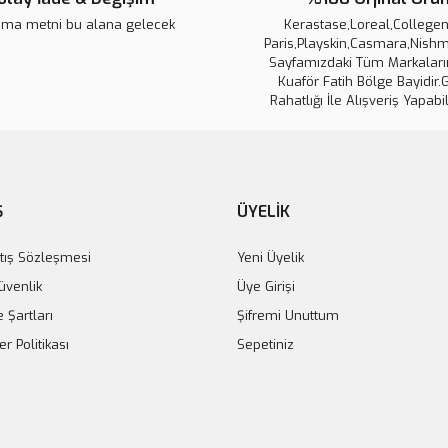
ama metni bu alana gelecek
Kerastase,Loreal,Collegen 
 Gold
Paris,Playskin,Casmara,Nishm
Sayfamızdaki Tüm Markaların
L
Kuaför Fatih Bölge Bayidir.
Collagen Lift Paris - Tip 1-2-3
Rahatlığı İle Alışveriş Yapabil
6.745,00 TL
7.100,00 TL
Ş
ÜYELİK
tış Sözleşmesi
Yeni Üyelik
Güvenlik
Üye Girişi
e Şartları
Şifremi Unuttum
er Politikası
Sepetiniz
Revcell Premium Inte