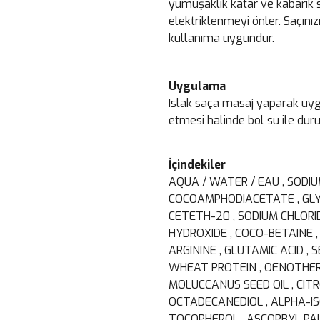
yumuşaklık katar ve kabarık sa
elektriklenmeyi önler. Saçınızı
kullanıma uygundur.
Uygulama
Islak saça masaj yaparak uyg
etmesi halinde bol su ile dur
İçindekiler
AQUA / WATER / EAU , SODI
COCOAMPHODIACETATE , GLYC
CETETH-20 , SODIUM CHLORID
HYDROXIDE , COCO-BETAINE , 
ARGININE , GLUTAMIC ACID 
WHEAT PROTEIN , OENOTHERA 
MOLUCCANUS SEED OIL , CITR
OCTADECANEDIOL , ALPHA-I
TOCOPHEROL , ASCORBYL PA