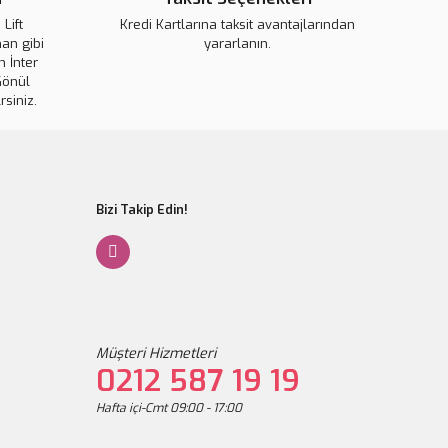
Lift
Kredi Kartlarına taksit avantajlarından
an gibi
yararlanın.
 İnter
Gönder
Gönül
rsiniz.
Bizi Takip Edin!
nsive Vita Collagen Activfilm 8 Saat Etkili
Müşteri Hizmetleri
0212 587 19 19
Hafta içi-Cmt 09:00 - 17:00