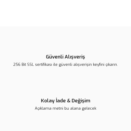
Bu ürünün fiyat bilgisi, resim, ürün açıklamalarında ve diğer
konularda yetersiz gördüğünüz noktaları öneri formunu kullanarak
Bu ürüne ilk yorumu siz yapın!
tarafımıza iletebilirsiniz.
Görüş ve önerileriniz için teşekkür ederiz.
Yorum Yaz
Ürün resmi kalitesiz, bozuk veya görüntülenemiyor.
Ürün açıklamasında eksik bilgiler bulunuyor.
Güvenli Alışveriş
Ürün bilgilerinde hatalar bulunuyor.
256 Bit SSL sertifikası ile güvenli alışverişin keyfini çıkarın.
Ürün fiyatı diğer sitelerden daha pahalı.
Bu ürüne benzer farklı alternatifler olmalı.
Kolay İade & Değişim
Açıklama metni bu alana gelecek
Gönder