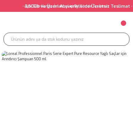
• 2500₺ ve Üzeri Alışverişlerde Ücretsiz Teslim
Aynı Gün Kargo-İstanbul içi Bir Günde Teslimat