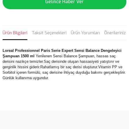
Gelince Haber Ver
Ürün Bilgileri
Taksit Seçenekleri
Ürün Yorumları
Önerileriniz
Loreal Professionnel Paris Serie Expert Sensi Balance Dengeleyici
Şampuan 1500 ml
Yenilenen Sensi Balance Şampuan, hassas saç
derisini nazikçe temizler.Saç derisinde oluşan hassasiyeti yatıştırır ve
gerginlik hissini giderir.Rahatlamış bir saç derisi oluşturur.Vitamin PP ve
Sorbitol içeren formülü, saç derisine ihtiyaç duyduğu bakımı gerçekleştirir.
Günlük kullanıma uygundur.
Bu ürünün fiyat bilgisi, resim, ürün açıklamalarında ve diğer
konularda yetersiz gördüğünüz noktaları öneri formunu kullanarak
Bu ürüne ilk yorumu siz yapın!
tarafımıza iletebilirsiniz.
Görüş ve önerileriniz için teşekkür ederiz.
Yorum Yaz