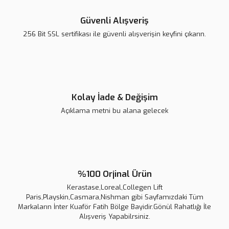
Ürün resmi kalitesiz, bozuk veya görüntülenemiyor.
Ürün açıklamasında eksik bilgiler bulunuyor.
Güvenli Alışveriş
Ürün bilgilerinde hatalar bulunuyor.
256 Bit SSL sertifikası ile güvenli alışverişin keyfini çıkarın.
Ürün fiyatı diğer sitelerden daha pahalı.
Bu ürüne benzer farklı alternatifler olmalı.
Kolay İade & Değişim
Açıklama metni bu alana gelecek
Gönder
%100 Orjinal Ürün
Kerastase,Loreal,Collegen Lift
Paris,Playskin,Casmara,Nishman gibi Sayfamızdaki Tüm
Markaların İnter Kuaför Fatih Bölge Bayidir.Gönül Rahatlığı İle
Alışveriş Yapabilrsiniz.