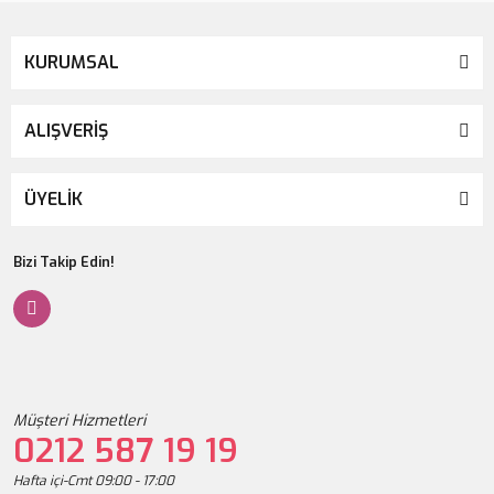
KURUMSAL
ALIŞVERİŞ
ÜYELİK
Bizi Takip Edin!
Müşteri Hizmetleri
0212 587 19 19
Hafta içi-Cmt 09:00 - 17:00
Revcell Premium Intensive Vita Collagen Activfilm 8 Saat Etkili