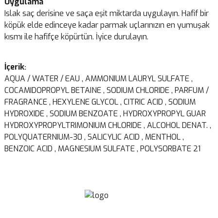
Uygulama
Islak saç derisine ve saça eşit miktarda uygulayın. Hafif bir
köpük elde edinceye kadar parmak uçlarınızın en yumuşak
kısmı ile hafifçe köpürtün. İyice durulayın.
İçerik
:
AQUA / WATER / EAU , AMMONIUM LAURYL SULFATE ,
COCAMIDOPROPYL BETAINE , SODIUM CHLORIDE , PARFUM /
FRAGRANCE , HEXYLENE GLYCOL , CITRIC ACID , SODIUM
HYDROXIDE , SODIUM BENZOATE , HYDROXYPROPYL GUAR
HYDROXYPROPYLTRIMONIUM CHLORIDE , ALCOHOL DENAT. ,
POLYQUATERNIUM-30 , SALICYLIC ACID , MENTHOL ,
BENZOIC ACID , MAGNESIUM SULFATE , POLYSORBATE 21