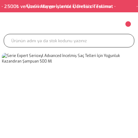
0₺ ve Üzeri Alışverişlerde Ücretsiz Teslimat • • Salonu
Aynı Gün Kargo-İstanbul içi Bir Günde Teslimat