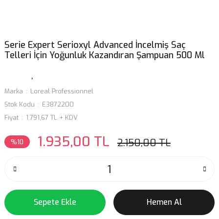
Serie Expert Serioxyl Advanced İncelmiş Saç
Telleri İçin Yoğunluk Kazandıran Şampuan 500 Ml
Marka
Loreal Professionnel
Stok Kodu
E3872200
Fiyat
1.791,67 TL + KDV
1.935,00 TL
2.150,00 TL
%10
Sepete Ekle
Hemen Al