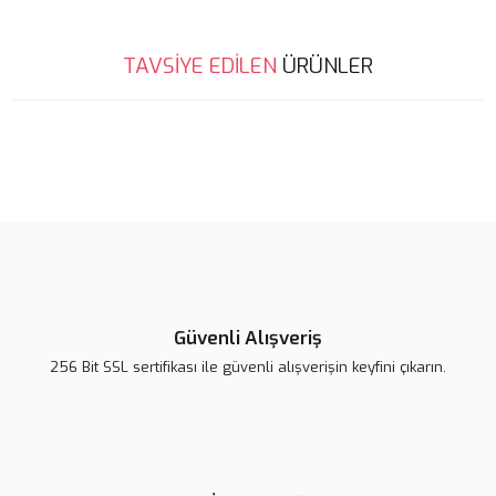
Bu ürünün fiyat bilgisi, resim, ürün açıklamalarında ve diğer
TAVSİYE EDİLEN
ÜRÜNLER
konularda yetersiz gördüğünüz noktaları öneri formunu kullanarak
Bu ürüne ilk yorumu siz yapın!
tarafımıza iletebilirsiniz.
Görüş ve önerileriniz için teşekkür ederiz.
%5
Yorum Yaz
Ürün resmi kalitesiz, bozuk veya görüntülenemiyor.
Ürün açıklamasında eksik bilgiler bulunuyor.
Ürün bilgilerinde hatalar bulunuyor.
Ürün fiyatı diğer sitelerden daha pahalı.
Bu ürüne benzer farklı alternatifler olmalı.
Güvenli Alışveriş
Collagen Lift Paris Gold
256 Bit SSL sertifikası ile güvenli alışverişin keyfini çıkarın.
5.000,00 TL
Collagen Lift Paris Red Carpet
Gönder
5.320,00 TL