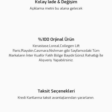
5.600,00 TL
Kolay İade & Değişim
Açıklama metni bu alana gelecek
Yeni
%5
%100 Orjinal Ürün
Kerastase,Loreal,Collegen Lift
Paris,Playskin,Casmara,Nishman gibi Sayfamızdaki Tüm
Markaların İnter Kuaför Fatih Bölge Bayidir.Gönül Rahatlığı İle
Alışveriş Yapabilrsiniz.
Collagen Lift Paris - Tip 1-2-3
6.745,00 TL
7.100,00 TL
Taksit Seçenekleri
Kredi Kartlarına taksit avantajlarından yararlanın.
Yeni