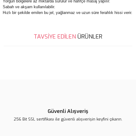
Yorgun bölgelere az miktarda sürülür ve hafifçe masaj yapılır.
Sabah ve akşam kullanılabilir.
Hızlı bir şekilde emilen bu jel, yağlanmaz ve uzun süre ferahlık hissi verir.
Bu ürünün fiyat bilgisi, resim, ürün açıklamalarında ve diğer
TAVSİYE EDİLEN
ÜRÜNLER
konularda yetersiz gördüğünüz noktaları öneri formunu kullanarak
Bu ürüne ilk yorumu siz yapın!
tarafımıza iletebilirsiniz.
Görüş ve önerileriniz için teşekkür ederiz.
Yeni
Yorum Yaz
%10
Ürün resmi kalitesiz, bozuk veya görüntülenemiyor.
Ürün açıklamasında eksik bilgiler bulunuyor.
Ürün bilgilerinde hatalar bulunuyor.
Ürün fiyatı diğer sitelerden daha pahalı.
Bu ürüne benzer farklı alternatifler olmalı.
Güvenli Alışveriş
256 Bit SSL sertifikası ile güvenli alışverişin keyfini çıkarın.