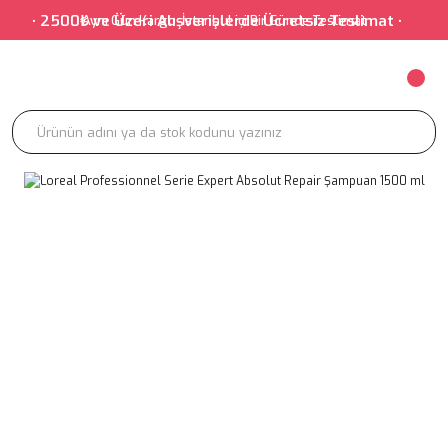
• 2500₺ ve Üzeri Alışverişlerde Ücretsiz Teslimat • • 
Aynı Gün Kargo-İstanbul içi Bir Günde Teslimat