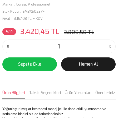
Marka
Loreal Professionnel
Stok Kodu
SM3XSQ23YF
Fiyat
3.167,08 TL + KDV
3.420,45 TL
3.800,50 TL
%10
Sepete Ekle
Hemen Al
Ürün Bilgileri
Taksit Seçenekleri
Ürün Yorumları
Önerileriniz
Yoğunlaştırılmış at kestanesi masaj jeli ile daha etkili yumuşama ve
serinleme hissini siz de farkedeceksiniz.