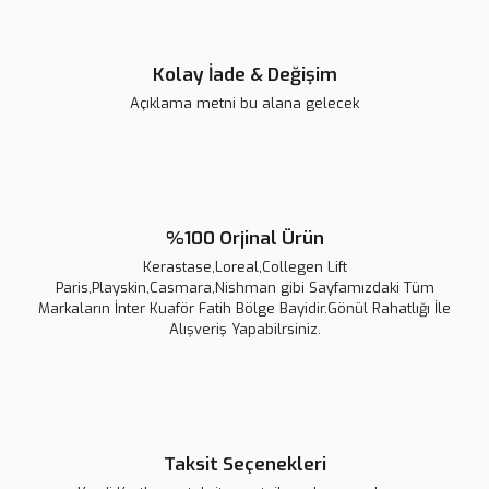
Gönder
Kolay İade & Değişim
Açıklama metni bu alana gelecek
%100 Orjinal Ürün
Kerastase,Loreal,Collegen Lift
Loreal Professionnel Absolut Repair Golden Saç Maskesi 500 ml
Paris,Playskin,Casmara,Nishman gibi Sayfamızdaki Tüm
Markaların İnter Kuaför Fatih Bölge Bayidir.Gönül Rahatlığı İle
Alışveriş Yapabilrsiniz.
2.520,00 TL
2.800,00 TL
Taksit Seçenekleri