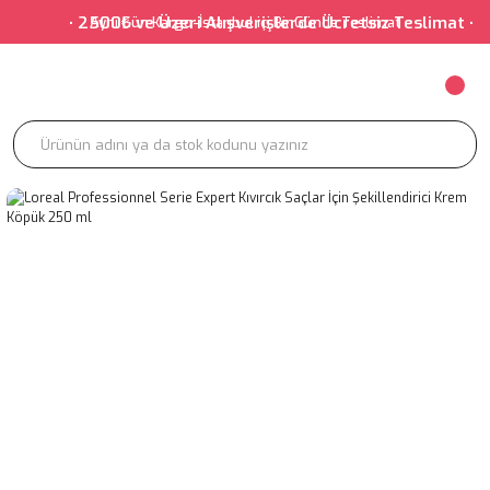
• 2500₺ ve Üzeri Alışverişlerde Ücretsiz Teslimat
Aynı Gün Kargo-İstanbul içi Bir Günde Teslimat