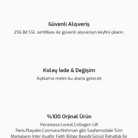
Yorum Yaz
Ürün resmi kalitesiz, bozuk veya görüntülenemiyor.
Ürün açıklamasında eksik bilgiler bulunuyor.
Güvenli Alışveriş
Ürün bilgilerinde hatalar bulunuyor.
256 Bit SSL sertifikası ile güvenli alışverişin keyfini çıkarın.
Ürün fiyatı diğer sitelerden daha pahalı.
Bu ürüne benzer farklı alternatifler olmalı.
Kolay İade & Değişim
Açıklama metni bu alana gelecek
Gönder
%100 Orjinal Ürün
Kerastase,Loreal,Collegen Lift
Paris,Playskin,Casmara,Nishman gibi Sayfamızdaki Tüm
Markaların İnter Kuaför Fatih Bölge Bayidir.Gönül Rahatlığı İle