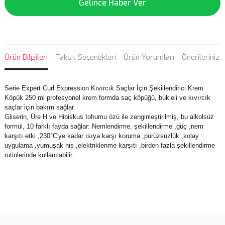
Gelince Haber Ver
Ürün Bilgileri
Taksit Seçenekleri
Ürün Yorumları
Önerileriniz
Serie Expert Curl Expression Kıvırcık Saçlar İçin Şekillendirici Krem
Köpük 250 ml profesyonel krem formda saç köpüğü, bukleli ve kıvırcık
saçlar için bakım sağlar.
Gliserin, Üre H ve Hibiskus tohumu özü ile zenginleştirilmiş, bu alkolsüz
formül, 10 farklı fayda sağlar: Nemlendirme, şekillendirme ,güç ,nem
karşıtı etki ,230°C'ye kadar ısıya karşı koruma ,pürüzsüzlük ,kolay
uygulama ,yumuşak his ,elektriklenme karşıtı ,birden fazla şekillendirme
rutinlerinde kullanılabilir.
Bu ürünün fiyat bilgisi, resim, ürün açıklamalarında ve diğer
konularda yetersiz gördüğünüz noktaları öneri formunu kullanarak
Bu ürüne ilk yorumu siz yapın!
tarafımıza iletebilirsiniz.
Görüş ve önerileriniz için teşekkür ederiz.