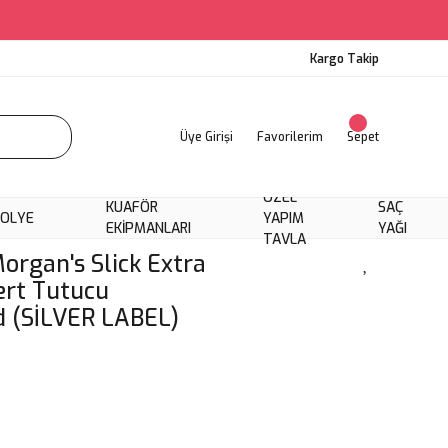
Kargo Takip
Üye Girişi
Favorilerim
Sepet
ÖZEL
KUAFÖR
SAÇ
KOLYE
YAPIM
EKIPMANLARI
YAĞI
TAVLA
rgan's Slick Extra
ert Tutucu
ad (SİLVER LABEL)