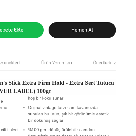
epete Ekle
Hemen Al
eçenekleri
Ürün Yorumları
Önerileriniz
's Slick Extra Firm Hold - Extra Sert Tutucu
SİLVER LABEL) 100gr
hoş bir koku sunar
de
erme
Orijinal vintage tarzı cam kavanozda
sunulan bu ürün, şık bir görünümle estetik
bir dokunuş sağlar
r
lt tipleri
%100 geri dönüştürülebilir camdan