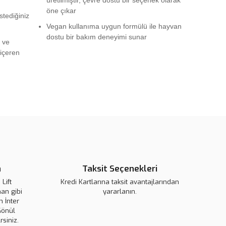
üretilmiştir, çevre dostu bir seçenek olarak
öne çıkar
tediğiniz
Vegan kullanıma uygun formülü ile hayvan
dostu bir bakım deneyimi sunar
 ve
 içeren
rün açıklamalarında ve diğer konularda yetersiz gördüğünüz
tarafımıza iletebilirsiniz.
u ürüne ilk yorumu siz yapın!
 ederiz.
 görüntülenemiyor.
Yorum Yaz
r bulunuyor.
n
Taksit Seçenekleri
or.
pahalı.
Lift
Kredi Kartlarına taksit avantajlarından
an gibi
yararlanın.
er olmalı.
 İnter
Gönül
rsiniz.