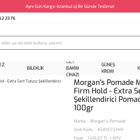
Aynı Gün Kargo-İstanbul içi Bir Günde Teslimat
42 23 76
CILT
EZ
GÜNEŞ
BILEKLIK
BAKIM
KREMI
CIHAZI
Morgan's Pomade Mo
Firm Hold - Extra S
Şekillendirici Pom
100gr
Marka
Morgan's Pomade
Stok Kodu
KSAYCCSYVH
Fiyat
1.416,67 TL + KDV