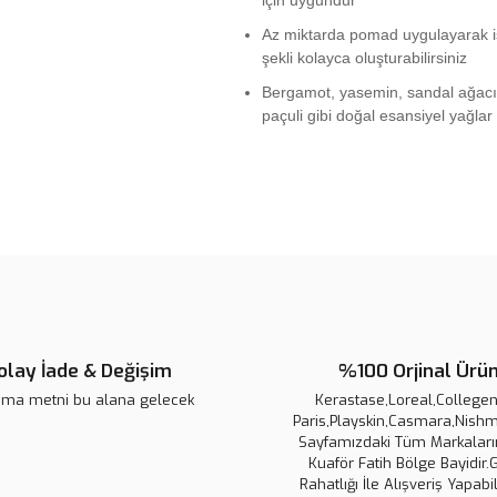
için uygundur
Az miktarda pomad uygulayarak is
şekli kolayca oluşturabilirsiniz
Bergamot, yasemin, sandal ağacı
paçuli gibi doğal esansiyel yağlar
Bu ürünün fiyat bilgisi, resim, ü
noktaları öneri formunu kullanarak 
B
Görüş ve önerileriniz için teşekkür
Ürün resmi kalitesiz, bozuk veya
Ürün açıklamasında eksik bilgile
olay İade & Değişim
%100 Orjinal Ürü
Ürün bilgilerinde hatalar bulunuy
ama metni bu alana gelecek
Ürün fiyatı diğer sitelerden daha 
Kerastase,Loreal,Collegen 
Paris,Playskin,Casmara,Nishm
Bu ürüne benzer farklı alternatifl
Sayfamızdaki Tüm Markaların
Kuaför Fatih Bölge Bayidir.
Rahatlığı İle Alışveriş Yapabil