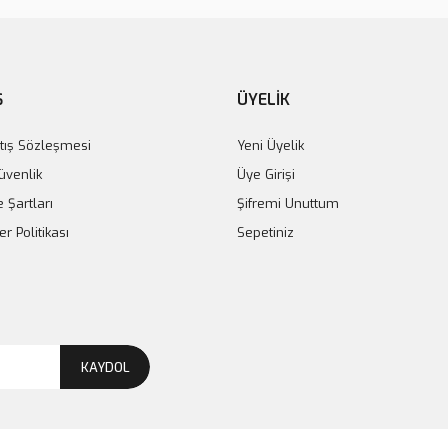
Ş
ÜYELİK
tış Sözleşmesi
Yeni Üyelik
Güvenlik
Üye Girişi
e Şartları
Şifremi Unuttum
er Politikası
Sepetiniz
KAYDOL