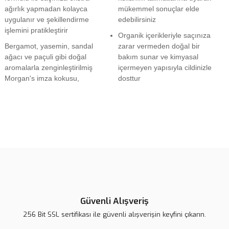
ağırlık yapmadan kolayca
mükemmel sonuçlar elde
uygulanır ve şekillendirme
edebilirsiniz
işlemini pratikleştirir
Organik içerikleriyle saçınıza
Bergamot, yasemin, sandal
zarar vermeden doğal bir
ağacı ve paçuli gibi doğal
bakım sunar ve kimyasal
aromalarla zenginleştirilmiş
içermeyen yapısıyla cildinizle
Morgan's imza kokusu,
dosttur
Bu ürünün fiyat bilgisi, resim, ürün açıklamalarında ve diğer
konularda yetersiz gördüğünüz noktaları öneri formunu kullanarak
Bu ürüne ilk yorumu siz yapın!
tarafımıza iletebilirsiniz.
Görüş ve önerileriniz için teşekkür ederiz.
Yorum Yaz
Ürün resmi kalitesiz, bozuk veya görüntülenemiyor.
Ürün açıklamasında eksik bilgiler bulunuyor.
Güvenli Alışveriş
Ürün bilgilerinde hatalar bulunuyor.
256 Bit SSL sertifikası ile güvenli alışverişin keyfini çıkarın.
Ürün fiyatı diğer sitelerden daha pahalı.