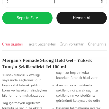
Sepete Ekle
Hemen Al
Ürün Bilgileri
Taksit Seçenekleri
Ürün Yorumları
Önerileriniz
Morgan's Pomade
Strong Hold Gel - Yüksek
Tutuşlu Şekillendirici Jel 100 ml
saçınıza hoş bir koku
Yüksek tutuculuk özelliği
katarken ferahlık hissi verir
sayesinde saçlarınızı gün
boyu sabit tutarak şeklini
Avucunuza az miktarda
korur ve hareket halindeyken
şekillendirici alarak saçınızı
bile formunu muhafaza eder
şekillendirin ve istediğiniz
görünümü kolayca elde edin
Yağ içermeyen ağırlıksız
formülü ile saçınıza ekstra
kullanım talimatlarına uyarak