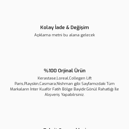
Bu ürüne benzer farklı alternatifler olmalı.
Kolay İade & Değişim
Açıklama metni bu alana gelecek
Gönder
%100 Orjinal Ürün
Kerastase,Loreal,Collegen Lift
Paris,Playskin,Casmara,Nishman gibi Sayfamızdaki Tüm
Markaların İnter Kuaför Fatih Bölge Bayidir.Gönül Rahatlığı İle
Alışveriş Yapabilrsiniz.