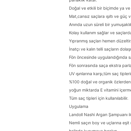
Doğal ve etkili bir biçimde ya ve
Mat,cansız saçlara ışıltı ve güç ve
Anında uzun süreli bir yumuşaklı
Kolay kullanım sağlar ve saçlar
Yıpranmış saçları hemen düzeltir.
İnatçı ve kalın telli saçların dol
Fön öncesinde uygulandığında saçı
Fön sonrasında saça ekstra parla
UV ışınlarına karşı,tüm saç tipler
%100 doğal ve organik özlerden
yoğun miktarda E vitamini içerm
Tüm saç tipleri için kullanılabilir.
Uygulama
Landoll Nashi Argan Şampuanı ile
Nemli saçın boy ve uçlarına eşit 
halinde kurumaya bırakın.