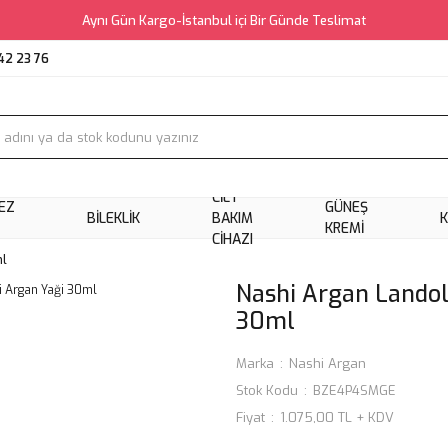
Aynı Gün Kargo-İstanbul içi Bir Günde Teslimat
42 23 76
CILT
EZ
GÜNEŞ
BILEKLIK
BAKIM
KREMI
CIHAZI
ml
Nashi Argan Landol
30ml
Marka
Nashi Argan
Stok Kodu
BZE4P4SMGE
Fiyat
1.075,00 TL + KDV