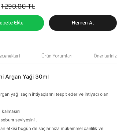
1.290,00 TL
epete Ekle
Hemen Al
eçenekleri
Ürün Yorumları
Önerileriniz
hi Argan Yaği 30ml
an yağı saçın ihtiyaçlarını tespit eder ve ihtiyacı olan
 kalmasını .
i sebum seviyesini .
gan etkisi bugün de saçlarınıza mükemmel canlılık ve