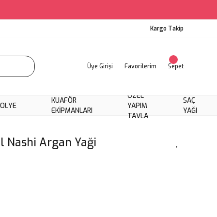
Kargo Takip
Üye Girişi
Favorilerim
Sepet
ÖZEL
KUAFÖR
SAÇ
KOLYE
YAPIM
EKIPMANLARI
YAĞI
TAVLA
l Nashi Argan Yaği