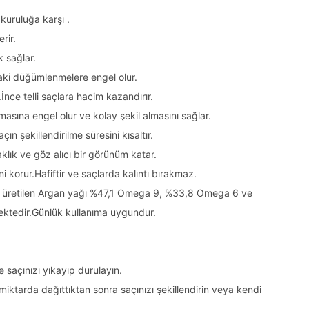
 kuruluğa karşı .
rir.
k sağlar.
daki düğümlenmelere engel olur.
İnce telli saçlara hacim kazandırır.
aşmasına engel olur ve kolay şekil almasını sağlar.
n şekillendirilme süresini kısaltır.
klık ve göz alıcı bir görünüm katar.
ini korur.Hafiftir ve saçlarda kalıntı bırakmaz.
 üretilen Argan yağı %47,1 Omega 9, %33,8 Omega 6 ve
ektedir.Günlük kullanıma uygundur.
 saçınızı yıkayıp durulayın.
miktarda dağıttıktan sonra saçınızı şekillendirin veya kendi