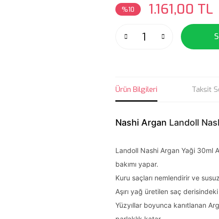
1.161,00 TL
%10
S
Ürün Bilgileri
Taksit S
Nashi Argan
Landoll Nas
Landoll Nashi Argan Yaği 30ml Arg
bakımı yapar.
Kuru saçları nemlendirir ve susuz
Aşırı yağ üretilen saç derisindek
Yüzyıllar boyunca kanıtlanan Ar
parlaklık katar.