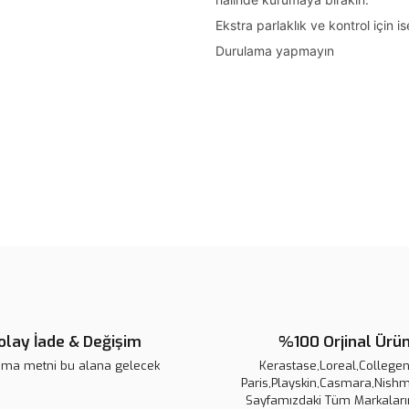
Ekstra parlaklık ve kontrol için 
Durulama yapmayın
Bu ürünün fiyat bilgisi, resim, ü
noktaları öneri formunu kullanarak 
B
Görüş ve önerileriniz için teşekkür
Ürün resmi kalitesiz, bozuk veya
Ürün açıklamasında eksik bilgile
olay İade & Değişim
%100 Orjinal Ürü
Ürün bilgilerinde hatalar bulunuy
ama metni bu alana gelecek
Ürün fiyatı diğer sitelerden daha 
Kerastase,Loreal,Collegen 
Paris,Playskin,Casmara,Nishm
Bu ürüne benzer farklı alternatifl
Sayfamızdaki Tüm Markaların