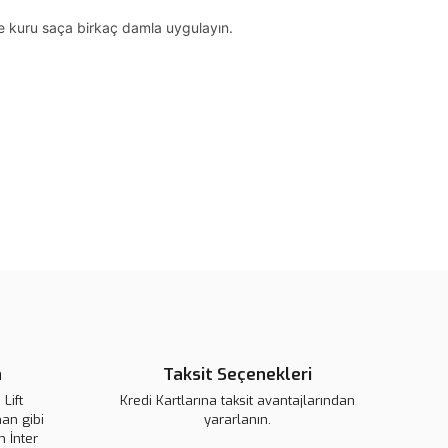
ise kuru saça birkaç damla uygulayın.
rün açıklamalarında ve diğer konularda yetersiz gördüğünüz
tarafımıza iletebilirsiniz.
u ürüne ilk yorumu siz yapın!
 ederiz.
 görüntülenemiyor.
Yorum Yaz
r bulunuyor.
n
Taksit Seçenekleri
or.
pahalı.
Lift
Kredi Kartlarına taksit avantajlarından
an gibi
yararlanın.
er olmalı.
 İnter