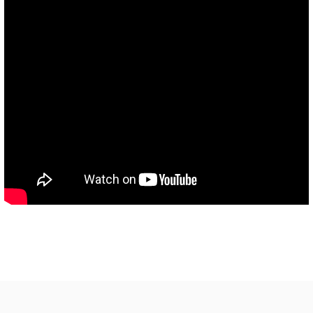
Bu ürünün fiyat bilgisi, resim, ürün açıklamalarında ve diğer
konularda yetersiz gördüğünüz noktaları öneri formunu kullanarak
Bu ürüne ilk yorumu siz yapın!
tarafımıza iletebilirsiniz.
Görüş ve önerileriniz için teşekkür ederiz.