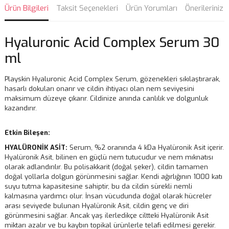
Ürün Bilgileri
Taksit Seçenekleri
Ürün Yorumları
Önerileriniz
Hyaluronic Acid Complex Serum 30
ml
Playskin Hyaluronic Acid Complex Serum, gözenekleri sıkılaştırarak,
hasarlı dokuları onarır ve cildin ihtiyacı olan nem seviyesini
maksimum düzeye çıkarır. Cildinize anında canlılık ve dolgunluk
kazandırır.
Etkin Bileşen:
HYALÜRONİK ASİT:
Serum, %2 oranında 4 kDa Hyalüronik Asit içerir.
Hyalüronik Asit, bilinen en güçlü nem tutucudur ve nem mıknatısı
olarak adlandırılır. Bu polisakkarit (doğal şeker), cildin tamamen
doğal yollarla dolgun görünmesini sağlar. Kendi ağırlığının 1000 katı
suyu tutma kapasitesine sahiptir, bu da cildin sürekli nemli
kalmasına yardımcı olur. İnsan vücudunda doğal olarak hücreler
arası seviyede bulunan Hyalüronik Asit, cildin genç ve diri
görünmesini sağlar. Ancak yaş ilerledikçe ciltteki Hyalüronik Asit
miktarı azalır ve bu kaybın topikal ürünlerle telafi edilmesi gerekir.