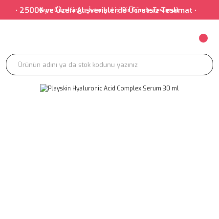
• 2500₺ ve Üzeri Alışverişlerde Ücretsiz Teslimat • •
Aynı Gün Kargo-İstanbul içi Bir Günde Teslimat