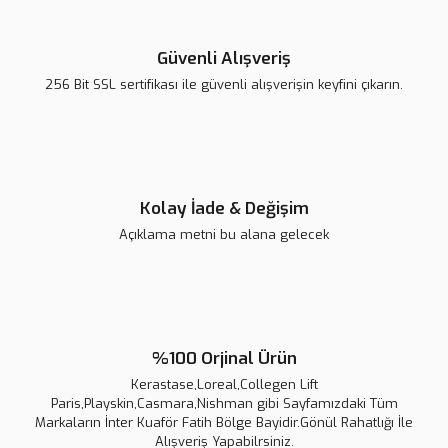
Yorum Yaz
Ürün resmi kalitesiz, bozuk veya görüntülenemiyor.
Ürün açıklamasında eksik bilgiler bulunuyor.
Güvenli Alışveriş
Ürün bilgilerinde hatalar bulunuyor.
256 Bit SSL sertifikası ile güvenli alışverişin keyfini çıkarın.
Ürün fiyatı diğer sitelerden daha pahalı.
Bu ürüne benzer farklı alternatifler olmalı.
Kolay İade & Değişim
Açıklama metni bu alana gelecek
Gönder
%100 Orjinal Ürün
Kerastase,Loreal,Collegen Lift
Paris,Playskin,Casmara,Nishman gibi Sayfamızdaki Tüm
Markaların İnter Kuaför Fatih Bölge Bayidir.Gönül Rahatlığı İle
Alışveriş Yapabilrsiniz.