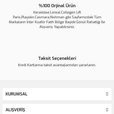
%100 Orjinal Ürün
Kerastase,Loreal,Collegen Lift
Paris,Playskin,Casmara,Nishman gibi Sayfamızdaki Tüm
Markaların İnter Kuaför Fatih Bölge Bayidir.Gönül Rahatlığı İle
Alışveriş Yapabilrsiniz.
Walker Tape Lace Front™ Protez Saç Bandı Mavi Düz 1″ x 3″ (2,5 x 7,5 cm) 3
900,00 TL
Taksit Seçenekleri
1.000,00 TL
Kredi Kartlarına taksit avantajlarından yararlanın.
KURUMSAL
ALIŞVERİŞ