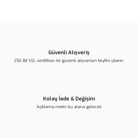
Yorum Yaz
Ürün resmi kalitesiz, bozuk veya görüntülenemiyor.
Ürün açıklamasında eksik bilgiler bulunuyor.
Ürün bilgilerinde hatalar bulunuyor.
Ürün fiyatı diğer sitelerden daha pahalı.
Bu ürüne benzer farklı alternatifler olmalı.
Güvenli Alışveriş
256 Bit SSL sertifikası ile güvenli alışverişin keyfini çıkarın.
Gönder
Kolay İade & Değişim
Açıklama metni bu alana gelecek