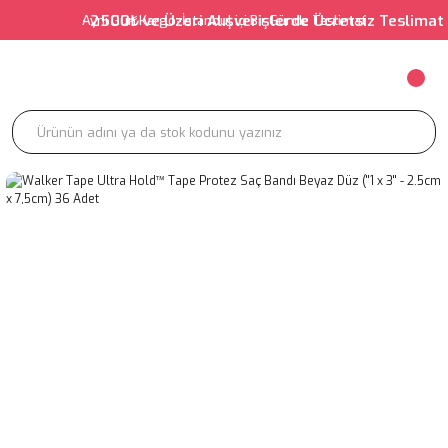
• 2500₺ ve Üzeri Alışverişlerde Ücretsiz Teslimat • 
Aynı Gün Kargo-İstanbul içi Bir Günde Teslimat