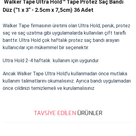
Walker Tape Ultra Hold™ Tape Protez Saç Bandı
Düz (''1 x 3'' - 2.5cm x 7,5cm) 36 Adet
Walker Tape firmasının üretimi olan Ultra Hold; peruk, protez
saç ve saç uzatma gibi uygulamalarda kullanılan çift taraflı
banttır. Ultra Hold çok haftalık protez saç bandı arayan
kullanıcılar için mükemmel bir seçenektir.
Ultra Hold 2-4 haftalık kullanım için uygundur.
Ancak Walker Tape Ultra Hold'u kullanmadan önce mutlaka
kullanım talimatlarını okumalısınız. Ayrıca bandı uygulamadan
önce cildinizi temizlemeli ve kurulamalısınız
Bu ürünün fiyat bilgisi, resim, ürün açıklamalarında ve diğer
TAVSİYE EDİLEN
ÜRÜNLER
konularda yetersiz gördüğünüz noktaları öneri formunu kullanarak
Bu ürüne ilk yorumu siz yapın!
tarafımıza iletebilirsiniz.
Görüş ve önerileriniz için teşekkür ederiz.
%10