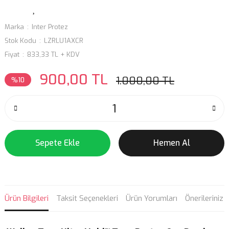
Marka
Inter Protez
Stok Kodu
LZRLU1AXCR
Fiyat
833,33 TL + KDV
900,00 TL
1.000,00 TL
%10
Sepete Ekle
Hemen Al
Ürün Bilgileri
Taksit Seçenekleri
Ürün Yorumları
Önerileriniz