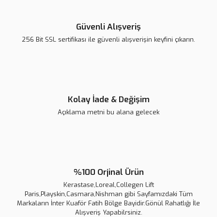
Bu ürüne benzer farklı alternatifler olmalı.
Güvenli Alışveriş
256 Bit SSL sertifikası ile güvenli alışverişin keyfini çıkarın.
Gönder
Kolay İade & Değişim
Açıklama metni bu alana gelecek
%100 Orjinal Ürün
Kerastase,Loreal,Collegen Lift
Erkek Çelik Kolye | Siyah Plaka Detaylı | Şıklık | Solmaz | Kararmaz |
Paris,Playskin,Casmara,Nishman gibi Sayfamızdaki Tüm
Markaların İnter Kuaför Fatih Bölge Bayidir.Gönül Rahatlığı İle
Alışveriş Yapabilrsiniz.
2.500,00 TL