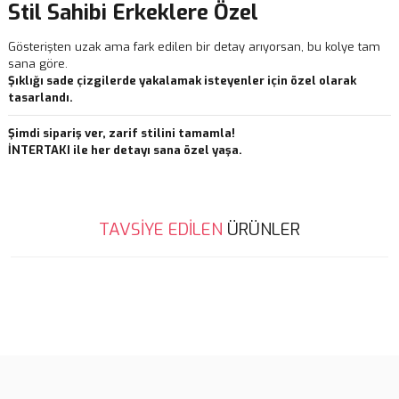
Stil Sahibi Erkeklere Özel
Gösterişten uzak ama fark edilen bir detay arıyorsan, bu kolye tam
sana göre.
Şıklığı sade çizgilerde yakalamak isteyenler için özel olarak
tasarlandı.
Şimdi sipariş ver, zarif stilini tamamla!
İNTERTAKI ile her detayı sana özel yaşa.
Bu ürünün fiyat bilgisi, resim, ürün açıklamalarında ve diğer
TAVSİYE EDİLEN
ÜRÜNLER
konularda yetersiz gördüğünüz noktaları öneri formunu kullanarak
Bu ürüne ilk yorumu siz yapın!
tarafımıza iletebilirsiniz.
Görüş ve önerileriniz için teşekkür ederiz.
Tükendi
Yorum Yaz
Ürün resmi kalitesiz, bozuk veya görüntülenemiyor.
Ürün açıklamasında eksik bilgiler bulunuyor.
Ürün bilgilerinde hatalar bulunuyor.
Ürün fiyatı diğer sitelerden daha pahalı.