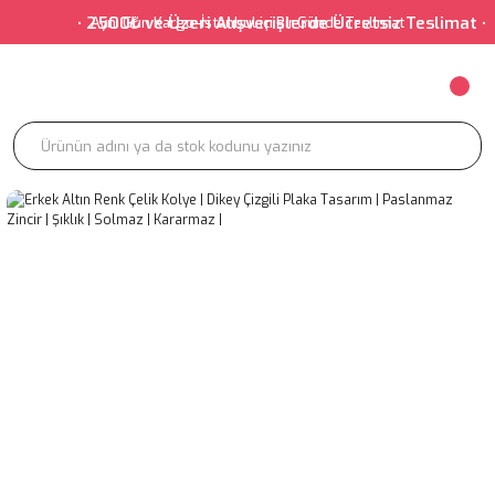
• 2500₺ ve Üzeri Alışverişlerde Ücretsiz Teslimat • • 
Aynı Gün Kargo-İstanbul içi Bir Günde Teslimat