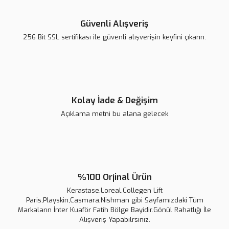
Bu ürüne benzer farklı alternatifler olmalı.
Güvenli Alışveriş
256 Bit SSL sertifikası ile güvenli alışverişin keyfini çıkarın.
Gönder
Kolay İade & Değişim
Açıklama metni bu alana gelecek
%100 Orjinal Ürün
Kerastase,Loreal,Collegen Lift
Erkek Çelik Kolye | Siyah Plaka Detaylı | Şıklık | Solmaz | Kararmaz |
Paris,Playskin,Casmara,Nishman gibi Sayfamızdaki Tüm
Markaların İnter Kuaför Fatih Bölge Bayidir.Gönül Rahatlığı İle
Alışveriş Yapabilrsiniz.
2.500,00 TL