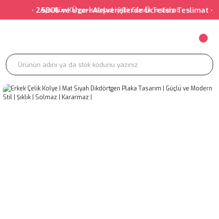
• 2500₺ ve Üzeri Alışverişlerde Ücretsiz Teslimat • • 
Aynı Gün Kargo-İstanbul içi Bir Günde Teslimat