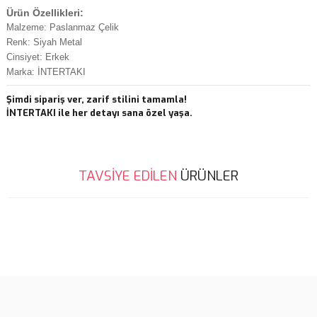
Ürün Özellikleri:
Malzeme: Paslanmaz Çelik
Renk: Siyah Metal
Cinsiyet: Erkek
Marka: İNTERTAKI
Şimdi sipariş ver, zarif stilini tamamla!
İNTERTAKI ile her detayı sana özel yaşa.
Bu ürünün fiyat bilgisi, resim, ürün açıklamalarında ve diğer
TAVSİYE EDİLEN
ÜRÜNLER
konularda yetersiz gördüğünüz noktaları öneri formunu kullanarak
Bu ürüne ilk yorumu siz yapın!
tarafımıza iletebilirsiniz.
Görüş ve önerileriniz için teşekkür ederiz.
Tükendi
Yorum Yaz
Ürün resmi kalitesiz, bozuk veya görüntülenemiyor.
Ürün açıklamasında eksik bilgiler bulunuyor.
Ürün bilgilerinde hatalar bulunuyor.
Ürün fiyatı diğer sitelerden daha pahalı.