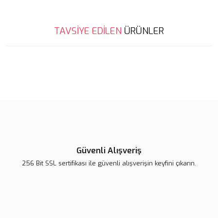
Bu ürünün fiyat bilgisi, resim, ürün açıklamalarında ve diğer
TAVSİYE EDİLEN
ÜRÜNLER
konularda yetersiz gördüğünüz noktaları öneri formunu kullanarak
Bu ürüne ilk yorumu siz yapın!
tarafımıza iletebilirsiniz.
Görüş ve önerileriniz için teşekkür ederiz.
%20
Yorum Yaz
Ürün resmi kalitesiz, bozuk veya görüntülenemiyor.
Ürün açıklamasında eksik bilgiler bulunuyor.
Ürün bilgilerinde hatalar bulunuyor.
Ürün fiyatı diğer sitelerden daha pahalı.
Bu ürüne benzer farklı alternatifler olmalı.
Güvenli Alışveriş
256 Bit SSL sertifikası ile güvenli alışverişin keyfini çıkarın.
Gönder