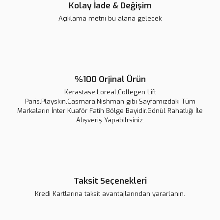
Kolay İade & Değişim
Açıklama metni bu alana gelecek
%100 Orjinal Ürün
Kerastase,Loreal,Collegen Lift
Paris,Playskin,Casmara,Nishman gibi Sayfamızdaki Tüm
Markaların İnter Kuaför Fatih Bölge Bayidir.Gönül Rahatlığı İle
Alışveriş Yapabilrsiniz.
Taksit Seçenekleri
Kredi Kartlarına taksit avantajlarından yararlanın.
Kerastase Premiere Huile Gloss Réparatrice Yoğun Parlaklık Veren Onarıcı