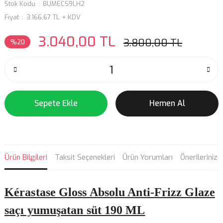
Stok Kodu
8UMECS9LH2
Fiyat
3.166,67 TL + KDV
3.040,00 TL
3.800,00 TL
%20
Sepete Ekle
Hemen Al
Ürün Bilgileri
Taksit Seçenekleri
Ürün Yorumları
Önerileriniz
Kérastase Gloss Absolu Anti-Frizz Glaze
saçı yumuşatan süt 190 ML