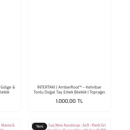
h Gölge &
İNTERTAKI | AmberRoot™ – Kehribar
leklik
Tonlu Doğal Taş Erkek Bileklik | Toprağın
Gücü Bileğinde
1.000,00 TL
Yeni