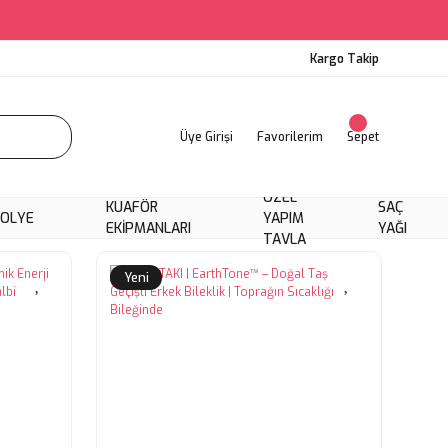
Kargo Takip
Üye Girişi
Favorilerim
Sepet
ÖZEL
KUAFÖR
SAÇ
KOLYE
YAPIM
EKIPMANLARI
YAĞI
TAVLA
Yeni