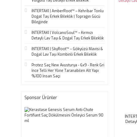
Vurgulu Taş Detaylı Erkek Bileklik
İNTERTAKI | AmberRoot™ – Kehribar Tonlu
Doğal Taş Erkek Bileklik | Toprağın Gücü
Bileğinde
İNTERTAKI | VolcanoSoul™ – Kırmızı
Detaylı Lav Taşı & Doğal Taş Erkek Bileklik
İNTERTAKI | SkyRoot™ – Gökyüzü Mavisi &
Doğal Lav Taşı Kombinli Erkek Bileklik
Protez Saç New Avusturya - 6x9 - Renk Gri
İnce Telli Her Yöne Taranabilen Alt Yapı
%100 İnsan Saçı
Sponsor Ürünler
İNTERT
Detayl