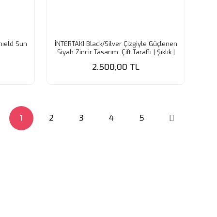
hıeld Sun
İNTERTAKI Black/Silver Çizgiyle Güçlenen
Siyah Zincir Tasarım: Çift Taraflı | Şıklık |
Solmaz | Kararmaz |
2.500,00 TL
1
2
3
4
5