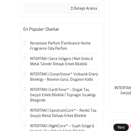
Detaylı Arama
En Populer Olanlar
Kerastase Parfum D'ambıance Home
Fragrance Oda Parfüm
İNTERTAKI | Gece Gölgesi | Mat Oniks &
Metal Silindir Detaylı Erkek Bileklik
İNTERTAKI | OceanStone™ Volkanik Enerji
Bilekliği – Mavinin Gücü, Doğanın Kalbi
İNTERTAK
İNTERTAKI | EarthTone™ – Doğal Taş
Geçişl
Geçişli Erkek Bileklik | Toprağın Sıcaklığı
Bileğinde
İNTERTAKI | SpectrumCore™ – Renkli Taş
Geçişli Metal Detaylı Erkek Bileklik
İNTERTAKI | NightCore™ – Siyah Gölge &
Yeni