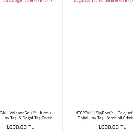
AKI | VolcanoSoul™ – Kırmızı
İNTERTAKI | SkyRoot™ – Gökyüzü
ı Lav Taşı & Doğal Taş Erkek
Doğal Lav Taşı Kombinli Erkek 
Bileklik
1.000,00 TL
1.000,00 TL