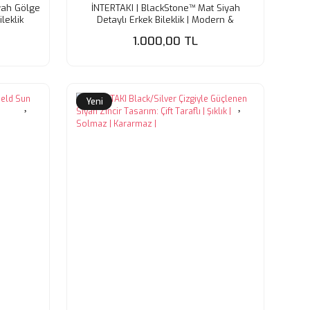
yah Gölge
İNTERTAKI | BlackStone™ Mat Siyah
leklik
Detaylı Erkek Bileklik | Modern &
Maskülen
1.000,00 TL
Yeni