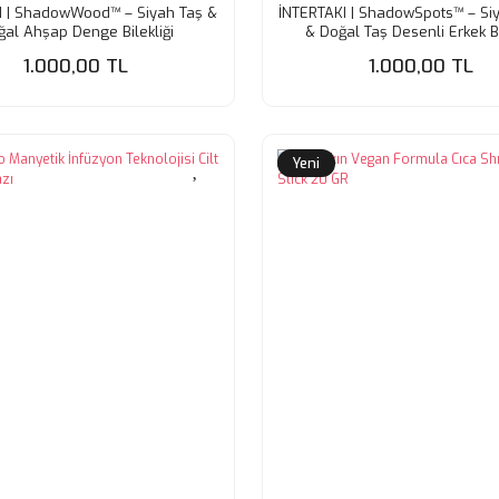
I | ShadowWood™ – Siyah Taş &
İNTERTAKI | ShadowSpots™ – Si
ğal Ahşap Denge Bilekliği
& Doğal Taş Desenli Erkek Bi
1.000,00 TL
1.000,00 TL
Yeni