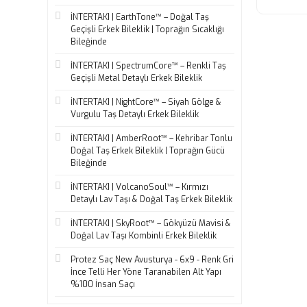
İNTERTAKI | EarthTone™ – Doğal Taş
Geçişli Erkek Bileklik | Toprağın Sıcaklığı
Bileğinde
İNTERTAKI | SpectrumCore™ – Renkli Taş
Geçişli Metal Detaylı Erkek Bileklik
İNTERTAKI | NightCore™ – Siyah Gölge &
Vurgulu Taş Detaylı Erkek Bileklik
İNTERTAKI | AmberRoot™ – Kehribar Tonlu
Doğal Taş Erkek Bileklik | Toprağın Gücü
Bileğinde
İNTERTAKI | VolcanoSoul™ – Kırmızı
Detaylı Lav Taşı & Doğal Taş Erkek Bileklik
İNTERTAKI | SkyRoot™ – Gökyüzü Mavisi &
Doğal Lav Taşı Kombinli Erkek Bileklik
Protez Saç New Avusturya - 6x9 - Renk Gri
İnce Telli Her Yöne Taranabilen Alt Yapı
%100 İnsan Saçı