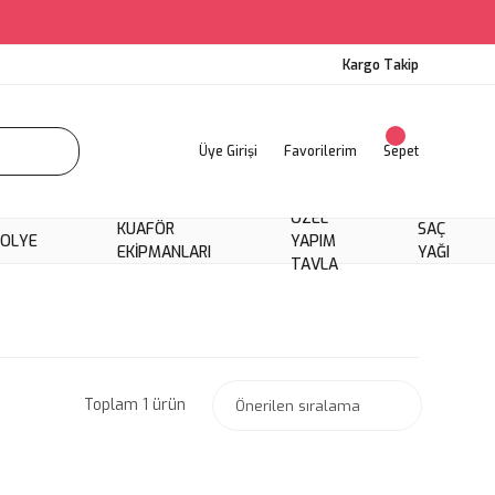
Kargo Takip
Üye Girişi
Favorilerim
Sepet
ÖZEL
KUAFÖR
SAÇ
KOLYE
YAPIM
EKIPMANLARI
YAĞI
TAVLA
Toplam 1 ürün