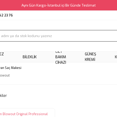
Aynı Gün Kargo-İstanbul içi Bir Günde Teslimat
42 23 76
CILT
EZ
GÜNEŞ
BILEKLIK
BAKIM
KREMI
CIHAZI
an Saç Makesi
Blowout
kiler