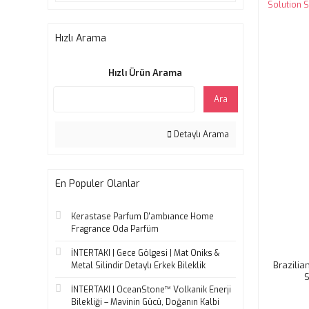
Hızlı Arama
Hızlı Ürün Arama
Ara
Detaylı Arama
En Populer Olanlar
Kerastase Parfum D'ambıance Home
Fragrance Oda Parfüm
İNTERTAKI | Gece Gölgesi | Mat Oniks &
Brazilia
Metal Silindir Detaylı Erkek Bileklik
S
İNTERTAKI | OceanStone™ Volkanik Enerji
Bilekliği – Mavinin Gücü, Doğanın Kalbi